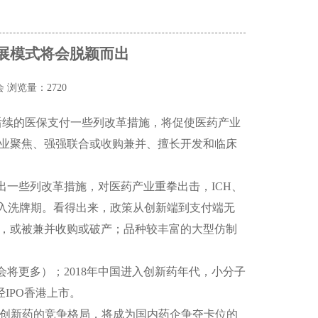
发展模式将会脱颖而出
会
浏览量：2720
后续的医保支付一些列改革措施，将促使医药产业
业聚焦、强强联合或收购兼并、擅长开发和临床
出一些列改革措施，对医药产业重拳出击，
ICH
、
入洗牌期。看得出来，政策从创新端到支付端无
，或被兼并收购或破产；品种较丰富的大型仿制
会将更多）；
2018
年中国进入创新药年代，小分子
经
IPO
香港上市。
创新药的竞争格局，将成为国内药企争夺卡位的