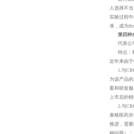
人选择不当
实验过程中
准，成为
fir
第四种
代表公
特点：
近年来由于
1.
与
CR
为该产品的
案和研发服
上市后的销
2.
与
CR
泰格医药亦
推进，需要
种问题）；