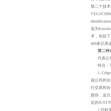
第二个技术
VELOCIM
identificatio
选为
Knocko
术，包括了
400
多亿美
第二种
代表公
特点：
1. Celg
该公司的合
行交易和合
股份，这次
近的
JUST
2.
百时