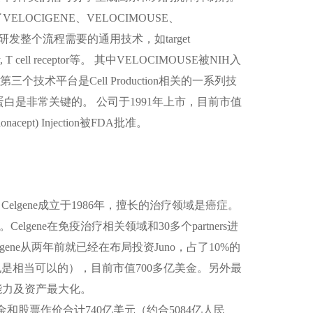
了
VELOCIGENE
、
VELOCIMOUSE
、
研发整个流程需要的通用技术，如
target
, T cell receptor
等。 其中
VELOCIMOUSE
被
NIH
入
第三个技术平台是
Cell Production
相关的一系列技
白是非常关键的。 公司于
1991
年上市，目前市值
nacept) Injection
被
FDA
批准。
。
Celgene
成立于
1986
年，擅长的治疗领域是癌症。
。
Celgene
在免疫治疗相关领域和
30
多个
partners
进
gene
从两年前就已经在布局投资
Juno
，占了
10%
的
也是相当可以的），目前市值
700
多亿美金。另外最
能力及资产最大化。
金和股票作价合计
740
亿美元（约合
5084
亿人民