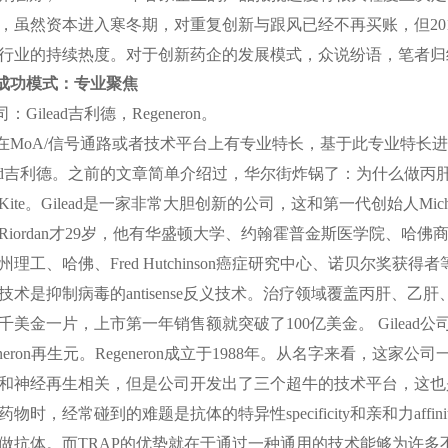
，虽然资本进入寒冬期，对重复创新与跟风已经不再买账，但
20
行业的持续热度。对于创新药企的发展模式，众说纷语，笔者归
成功模式：专业聚焦
司：
Gilead
吉利德，
Regeneron
。
在
MoA/
信号通路或者技术平台上有专业特长，基于此专业特长进
d
吉利德。之前的文章简单介绍过，华尔街炸锅了：为什么做丙
Kite
。
Gilead
是一家非常大胆创新的公司，这和第一代创始人
Mich
Riordan
才
29
岁，他有华盛顿大学、约翰霍普金斯医学院、哈佛
州理工、哈佛、
Fred Hutchinson
癌症研究中心、诺贝尔奖获得者
技术是抑制病毒的
antisense
反义技术。治疗领域覆盖丙肝、乙肝
千美金一片，上市第一年销售额就突破了
100
亿美金。
Gilead
公
neron
再生元。
Regeneron
成立于
1988
年。从名字来看，这家公司
和神经再生相关，但是公司开发出了三个超牛的技术平台，这也
药物时，经常碰到的难题是抗体的特异性
specificity
和亲和力
affini
做抗体。而
TRAP
的优势就在于通过一种通用的技术能够为许多