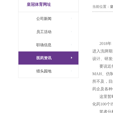
皇冠体育网址
当前位置：

公司新闻

员工活动
2018
年

职场信息
进入洗牌期

医药资讯
设计、研发
要说近

猎头园地
MAH
、仿
所不及，目
药企及各种
这里暂
化药
100
个
I
笔者分