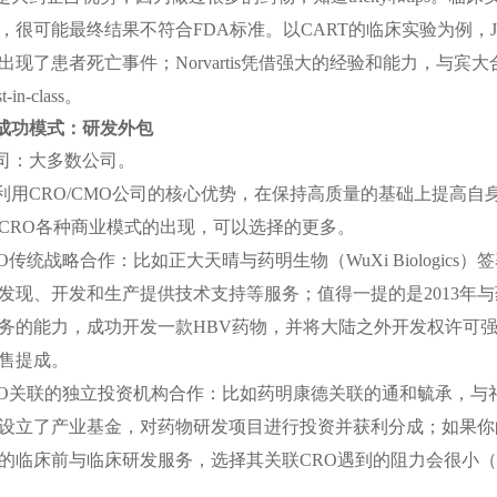
，很可能最终结果不符合
FDA
标准。以
CART
的临床实验为例，
出现了患者死亡事件；
Norvartis
凭借强大的经验和能力，与宾大
st-in-class
。
成功模式：研发外包
司：大多数公司。
利用
CRO/CMO
公司的核心优势，在保持高质量的基础上提高自身
CRO
各种商业模式的出现，可以选择的更多。
O
传统战略合作：比如正大天晴与药明生物（
WuXi Biologics
）签
发现、开发和生产提供技术支持等服务；值得一提的是
2013
年与
务的能力，成功开发一款
HBV
药物，并将大陆之外开发权许可
售提成。
O
关联的独立投资机构合作：比如药明康德关联的通和毓承，与
设立了产业基金，对药物研发项目进行投资并获利分成；如果你
的临床前与临床研发服务，选择其关联
CRO
遇到的阻力会很小（