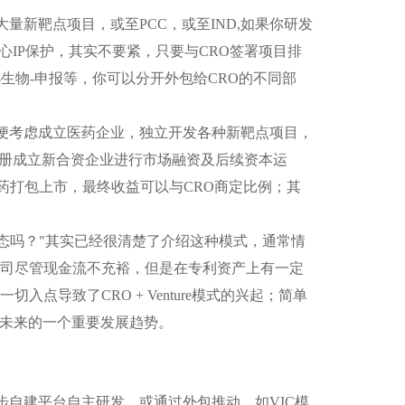
大量新靶点项目，或至
PCC
，或至
IND,
如果你研发
心
IP
保护，其实不要紧，只要与
CRO
签署项目排
-
生物
-
申报等，你可以分开外包给
CRO
的不同部
便考虑成立医药企业，独立开发各种新靶点项目，
册成立新合资企业进行市场融资及后续资本运
药打包上市，最终收益可以与
CRO
商定比例；其
态吗？
"
其实已经很清楚了介绍这种模式，通常情
司尽管现金流不充裕，但是在专利资产上有一定
一切入点导致了
CRO + Venture
模式的兴起；简单
未来的一个重要发展趋势。
步自建平台自主研发，或通过外包推动，如
VIC
模