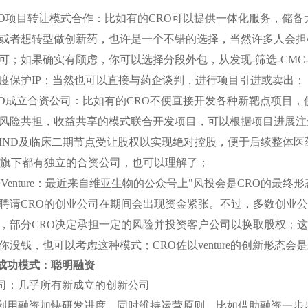
O
项目转让模式合作：比如有的
CRO
可以提供一体化服务，储备
或者想转型做创新药，也许是一个不错的选择，当然许多人会担
可；如果确实有顾虑，你可以选择分段外包，从发现
-
筛选
-CMC
度保护
IP
；当然也可以直接与药企谈判，进行项目引进或卖出；
O
成立合资公司：比如有的
CRO
不便直接开发各种新靶点项目，
风险共担，收益共享的模式联合开发项目，可以根据项目进展注
IND
及临床二期节点受让股权以实现绝对控股，便于后续整体医
旗下都有独立的合资公司，也可以理解了；
Venture
：最近来自维亚生物的公众号上
"
风投会是
CRO
的最终形
聘请
CRO
的创业公司在期间会出现资金紧张。不过，多数创业公
，部分
CRO
决定承担一定的风险并投资客户公司以换取股权；这
你没钱，也可以考虑这种模式；
CRO
佐以
venture
的创新形态会是
成功模式：聪明融资
司：几乎所有新成立的创新公司
利用融资加快研发进度、同时维持运营原则，比如借助融资一步