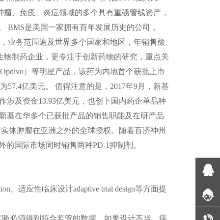
肿瘤、免疫、炎症领域的多个具有重磅管线资产，
。
BMS
是美国一家拥有百年发展历史的公司，
，业务范围遍及世界多个国家和地区，年销售额
生物制药企业，更专注于创新药物的研究，重点关
Opdivo
）等明星产品，该药为内地首个获批上市
为
57.4
亿美元。 值得注意的是，
2017
年
9
月，新基
作涉及资金
13.93
亿美元，也创下国内药企单品种
新基在华多个已获批产品的销售职能及在研产品
疗实体肿瘤在亚洲之外的全球授权。随着百济神州
外的国际市场同时销售两种
PD-1
抑制剂。
tion
、适应性临床设计
adaptive trial design
等方面提
实验必须得到符合监管的数据，如果设计不当、病