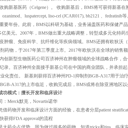
收购新基医药（
Celgene
）。 收购新基后，
BMS
将可获得新基在
、
ozanimod
、
luspatercept, liso-cel (JCAR017), bb2121
、
fedratinib
等
重要年份。此前，
BMS
以科研为基础，业务涵盖医药和保健产品
多亿美元。
2007
年，
BMS
做出重大战略调整，转型成多元化特药
疫肿瘤、免疫科学、抗纤维化等疾病领域。
BMS
还拥有欧狄沃（
剂药物，于
2017
年第三季度上市。
2017
年欧狄沃在全球的销售额
内创新型生物医药公司百济神州在肿瘤领域的全球战略合作，合
纪录。百济神州全面接手新基公司在中国的商业团队，并承担起
业化责任。 新基则获得百济神州
PD-1
抑制剂
BGB-A317
用于治
BGB-A317
的上市临近，收购完成后，
BMS
或将在除亚洲地区以
成功模式：擅长开发和临床设计
司：
Merck
默克，
Novartis
诺华
凭借药物开发和临床设计方面的经验，在患者分层
patient stratifica
快获得
FDA approval
的流程
是大药企占优势，因为做过很多的药物，知道
tricky
和
tips
。临床