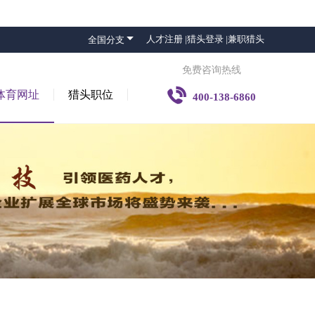

人才注册 |
猎头登录 |
兼职猎头
全国分支
免费咨询热线

体育网址
猎头职位
400-138-6860