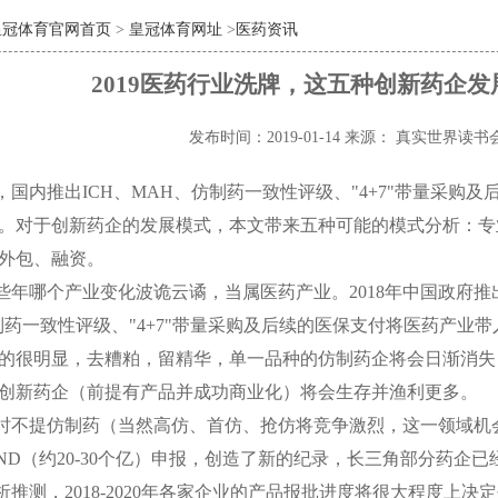
皇冠体育官网首页
>
皇冠体育网址
>
医药资讯
2019医药行业洗牌，这五种创新药企
发布时间：2019-01-14
来源： 真实世界读书
，国内推出
ICH
、
MAH
、仿制药一致性评级、"
4+7
"带量采购及
。对于创新药企的发展模式，本文带来五种可能的模式分析：专
外包、融资。
些年哪个产业变化波诡云谲，当属医药产业。
2018
年中国政府推
制药一致性评级、"
4+7
"带量采购及后续的医保支付将医药产业带
的很明显，去糟粕，留精华，单一品种的仿制药企将会日渐消失
创新药企（前提有产品并成功商业化）将会生存并渔利更多。
时不提仿制药（当然高仿、首仿、抢仿将竞争激烈，这一领域机
ND
（约
20-30
个亿）申报，创造了新的纪录，长三角部分药企已
析推测，
2018-2020
年各家企业的产品报批进度将很大程度上决定