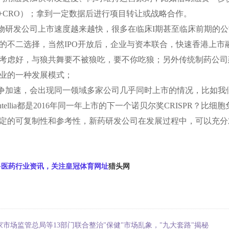
+CRO
）；拿到一定数据后进行项目转让或战略合作。
物研发公司上市速度越来越快，很多在临床
I
期甚至临床前期的公
的不二选择，当然
IPO
开放后，企业与资本联合，快速香港上市
考虑好，与狼共舞要不被狼吃，要不你吃狼；另外传统制药公司
业的一种发展模式；
争加速，会出现同一领域多家公司几乎同时上市的情况，比如我
ntellia
都是
2016
年同一年上市的下一个诺贝尔奖
CRISPR
？比细胞
定的可复制性和参考性，新药研发公司在发展过程中，可以充分
多医药行业资讯，关注皇冠体育网址
猎头网
家市场监管总局等13部门联合整治"保健"市场乱象，"九大套路"揭秘