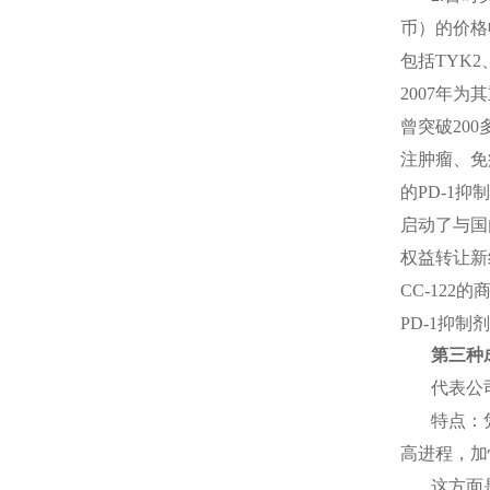
币）的价格
包括
TYK2
2007
年为其
曾突破
200
注肿瘤、免
的
PD-1
抑制
启动了与国
权益转让新
CC-122
的商
PD-1
抑制剂
第三种
代表公
特点：
高进程，加
这方面