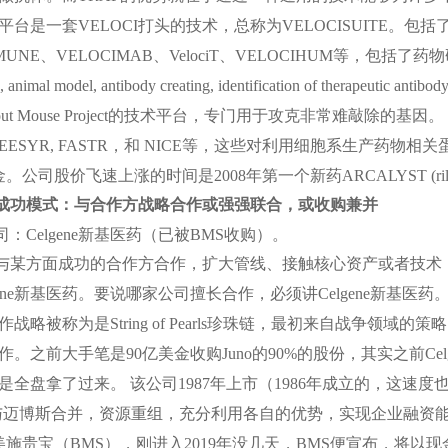
平台是一套
VELOCI
打头的技术，总称为
VELOCISUITE
。包括
MUNE
、
VELOCIMAB
、
VelociT
、
VELOCIHUM
等，包括了药物
n, animal model, antibody creating, identification of therapeutic antibody
ut Mouse Project
的技术平台，专门用于攻克非常难敲除的基因。
EESYR, FASTR
，和
NICE
等，这些对利用细胞系生产药物相关蛋
金。公司股价飞速上涨的时间是
2008
年第一个新药
ARCALYST (rilo
成功模式：与合作方战略合作或强强联合，或收购兼并
司：
Celgene
新基医药（已被
BMS
收购）。
与某方面成功的合作方合作，扩大管线、接触核心资产或者技术
ene
新基医药。要说哪家公司擅长合作，必须讲
Celgene
新基医药
作战略被称为是
String of Pearls
珍珠链，最初来自战争领域的策略
作。之前大手笔是
90
亿美金收购
Juno
的
90%
的股份，其实之前
Cel
是全盘拿了过来。 该公司
1987
年上市（
1986
年成立的，这速度
与迈博斯合并，资源重组，充分利用各自的优势，实现企业融资
美施贵宝（
BMS
），刚进入
2019
年没几天，
BMS
便宣布，将以现