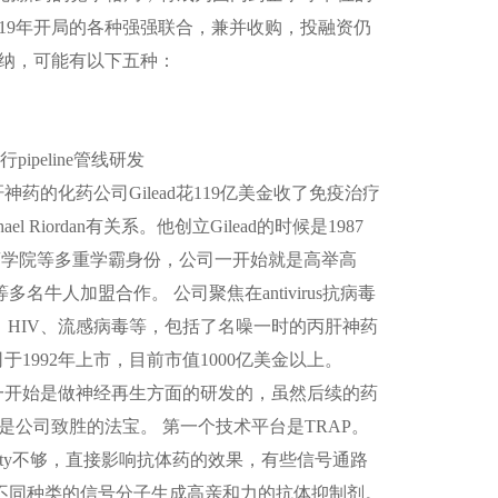
19
年开局的各种强强联合，兼并收购，投融资仍
纳，可能有以下五种：
行
pipeline
管线研发
肝神药的化药公司
Gilead
花
119
亿美金收了免疫治疗
ael Riordan
有关系。他创立
Gilead
的时候是
1987
商学院等多重学霸身份，公司一开始就是高举高
等多名牛人加盟合作。 公司聚焦在
antivirus
抗病毒
、
HIV
、流感病毒等，包括了名噪一时的丙肝神药
司于
1992
年上市，目前市值
1000
亿美金以上。
一开始是做神经再生方面的研发的，虽然后续的药
是公司致胜的法宝。 第一个技术平台是
TRAP
。
ty
不够，直接影响抗体药的效果，有些信号通路
不同种类的信号分子生成高亲和力的抗体抑制剂。