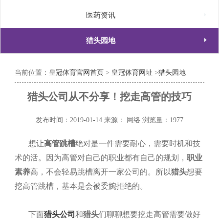

医药资讯

猎头园地
当前位置：
皇冠体育官网首页
>
皇冠体育网址
>
猎头园地
猎头公司从不分享！挖走高管的技巧
发布时间：2019-01-14
来源： 网络
浏览量：1977
想让
高管跳槽
绝对是一件需要耐心，需要时机和技
术的活。因为高管对自己的职业都有自己的规划，
职业
素养
高，不会轻易跳槽离开一家公司的。所以
猎头
想要
挖高管跳槽，基本是会被委婉拒绝的。
下面
猎头公司
和
猎头
们聊聊想要挖走高管需要做好