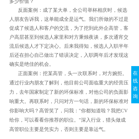
多少价值？
反面案例：成了某大单，全公司举杯相庆时，候选
人朋友告诉我，这单能成全是运气。我们所做的不过是
促成了候选人和客户的交流，为了挖到此外企高管，客
户高层甚至到候选人家里和对方秉烛夜谈，多次通宵交
流后候选人才下定决心。后来我得知，候选人入职半年
后还在担心自己做出了错误决定，入职两年后才发现这
确实是绝佳的机会。
在
正面案例：挖某高管，头一次联系时，对方婉拒。
线
通过行业内朋友了解到，他目前公司面临重大的经营压
咨
力，去年国家制定了新的环保标准，对他公司的负面影
询
响重大。再联系时，只问对方一句话，新的环保标准对
你影响大吗？高管笑了，问我："你都知道啦？我把
CV
给你，可以看看你推荐的职位。"深入行业，猎头做成
高管职位主要是凭实力，否则主要是靠运气。