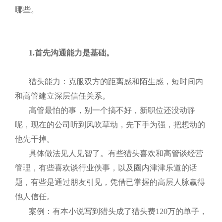
哪些。
1.首先沟通能力是基础。
猎头能力：克服双方的距离感和陌生感，短时间内
和高管建立深层信任关系。
高管最怕的事，别一个搞不好，新职位还没动静
呢，现在的公司听到风吹草动，先下手为强，把想动的
他先干掉。
具体做法见人见智了。有些猎头喜欢和高管谈经营
管理，有些喜欢谈行业佚事，以及圈内津津乐道的话
题，有些是通过朋友引见，凭借已掌握的高层人脉赢得
他人信任。
案例：有本小说写到猎头成了猎头费
120
万的单子，