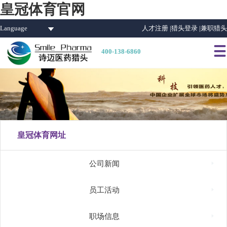
皇冠体育官网
Language
人才注册 |
猎头登录 |
兼职猎头

400-138-6860
皇冠体育网址

公司新闻

员工活动

职场信息