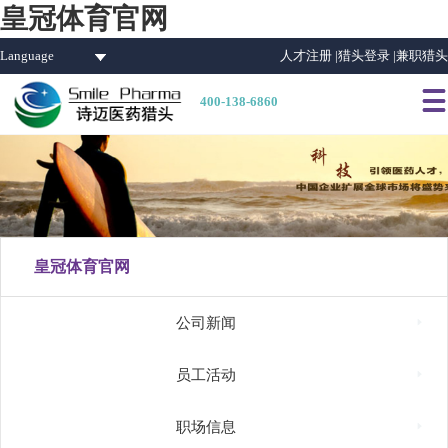
皇冠体育官网
Language
人才注册 |
猎头登录 |
兼职猎头

400-138-6860
皇冠体育官网

公司新闻

员工活动

职场信息