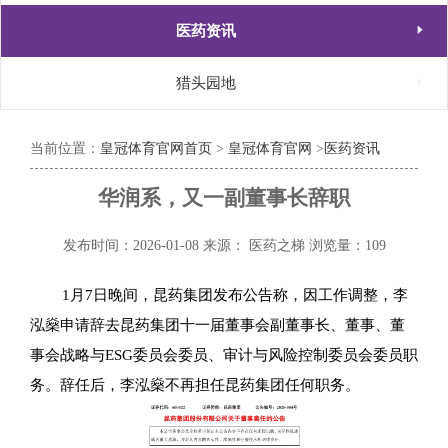

医药资讯

猎头园地
当前位置：
皇冠体育官网首页
>
皇冠体育官网
>
医药资讯
华润系，又一副董事长辞职
发布时间：2026-01-08
来源： 医药之梯
浏览量：109
1月7日晚间，昆药集团发布公告称，因工作调整，李
泓燊申请辞去昆药集团十一届董事会副董事长、董事、董
事会战略与ESG委员会委员、审计与风险控制委员会委员职
务。辞任后，李泓燊不再担任昆药集团任何职务。