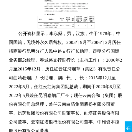
公开资料显示，李泓燊，男，汉族，生于1978年，中
国国籍，无境外永久居留权。2003年9月至2006年2月历任
招商银行昆明分行人民中路支行行长助理、昆明分行国际
业务部总经理、春城路支行副行长（主持工作）；2006年2
月至2015年12月，历任红云红河烟草（集团）有限责任公
司曲靖卷烟厂厂长助理、副厂长、厂长；2015年12月至
2022年5月，任红云红河集团副总裁，期间于2020年6月至
2022年5月兼任昆明卷烟厂厂长；现任云南合和（集团）股
份有限公司总经理，兼任云南白药集团股份有限公司董
事、昆药集团股份有限公司副董事长、红塔证券股份有限
公司董事、云南红塔银行股份有限公司董事、中维资本控
在
股股份有限公司董事。