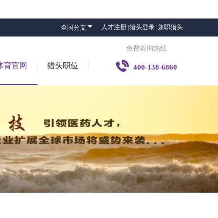

人才注册 |
猎头登录 |
兼职猎头
全国分支
免费咨询热线

体育官网
猎头职位
400-138-6860