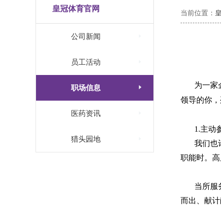
皇冠体育官网
当前位置：

公司新闻

员工活动
为一家

职场信息
领导的你，

医药资讯
1.
主动

猎头园地
我们也
职能时。高
当所服
而出、献计