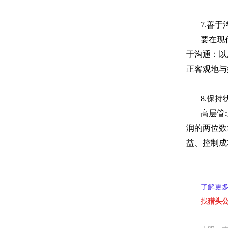
7.
善于
要在现
于沟通：以
正客观地与
8.
保持
高层管
润的两位数
益、控制成
了解更
找
猎头