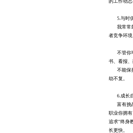
的工作动态
5.
与时
我常常
者竞争环境
不管你
书、看报、
不能保
劫不复。
6.
成长
富有挑
职业你拥有
追求
"
终身
长更快。