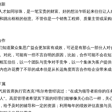
创新
人才如同珍珠，是一笔宝贵的财富。好的想法乍听起来往往让人
和跳出框框的创意。不管你是一个销售工程师、质量主管或采购
合作
们知道聚众集思广益会更加富有成效，可还是有那么一部分人对
。对此，可能有一些不言自明的原因，比如，合作可能不会在短
相互信任，以一个团队与竞争对手竞争，以一个集体为客户提供
内也许花费了不菲的成本但是从长远角度而言合作给企业带来成
下属
气前首席执行官杰克
?
韦尔奇曾经说过：
"
在成为领导者前你的任
人
"
。高层管理者希望其下面的经理们能够像关心自己一样，关
，给予及时的辅导和一定的资源；利用每年的绩效评估直接与员