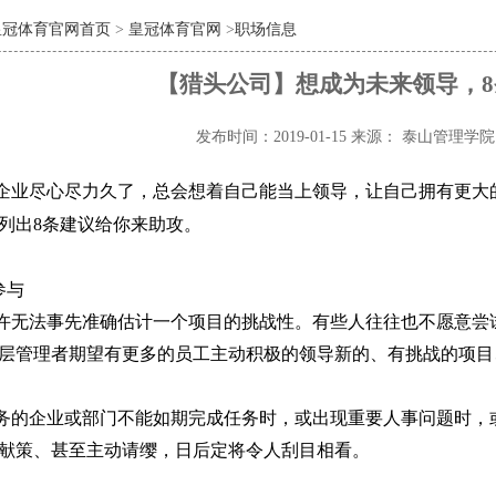
皇冠体育官网首页
>
皇冠体育官网
>
职场信息
【猎头公司】想成为未来领导，
发布时间：2019-01-15
来源： 泰山管理学
企业尽心尽力久了，总会想着自己能当上领导，让自己拥有更大
列出
8
条建议给你来助攻。
参与
许无法事先准确估计一个项目的挑战性。有些人往往也不愿意尝
层管理者期望有更多的员工主动积极的领导新的、有挑战的项目
务的企业或部门不能如期完成任务时，或出现重要人事问题时，
献策、甚至主动请缨，日后定将令人刮目相看。