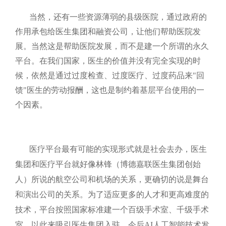
当然，还有一些资源薄弱的县级医院，通过政府的
作用承包给医生集团和融资公司，让他们帮助医院发
展。当然这是帮助医院发展，而不是建一个所谓的永久
平台。在我们国家，医生的价值并没有完全实现的时
候，依然是通过过度检查、过
度医疗、过度药品来"回
馈"医生的劳动报酬，这也是制约着基层平台使用的一
个因素。
医疗平台最有可能的实现形式就是社会去办，医生
集团和医疗平台就好像林锋（博德嘉联医生集团创始
人）所说的航空公司和机场的关系，更确切的说是舞台
和演出公司的关系。为了适应更多的人才和更高难度的
技术，平台按照国家标准建一个百级手术室、千级手术
室，以此来吸引医生集团入驻。今后
AI
人工智能技术发