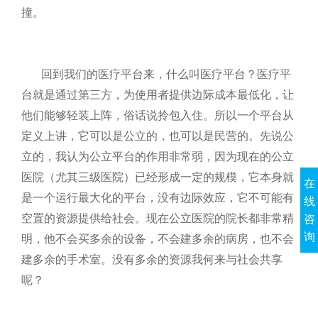
撞。
回到我们的医疗平台来，什么叫医疗平台？医疗平
台就是通过第三方，为使用者提供边际成本最低化，让
他们能够轻装上阵，俗话说拎包入住。所以一个平台从
定义上讲，它可以是公立的，也可以是民营的。先说公
立的，我认为公立平台的作用非常弱，因为现在的公立
医院（尤其三级医院）已经形成一定的规模，它本身就
在
是一个运行最大化的平台，没有边际效应，它不可能有
线
空置的资源提供给社会。现在公立医院的院长都非常精
咨
询
明，他不会买多余的设备，不会建多余的病房，也不会
建多余的手术室。没有多余的资源我何来与社会共享
呢？