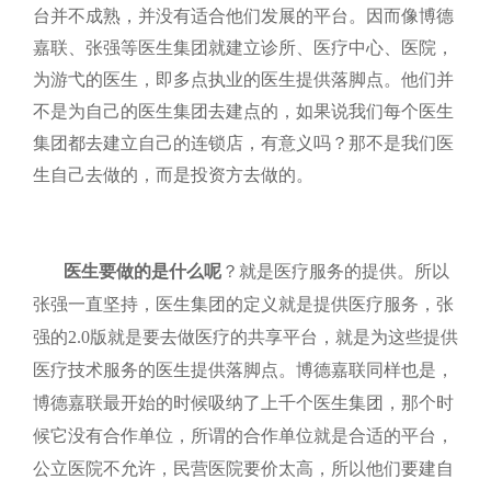
台并不成熟，并没有适合他们发展的平台。因而像博德
嘉联、张强等医生集团就建立诊所、医疗中心、医院，
为游弋的医生，即多点执业的医生提供落脚点。他们并
不是为自己的医生集团去建点的，如果说我们每个医生
集团都去建立自己的连锁店，有意义吗？那不是我们医
生自己去做的，而是投资方去做的。
医生要做的是什么呢
？就是医疗服务的提供。所以
张强一直坚持，医生集团的定义就是提供医疗服务，张
强的
2.0
版就是要去做医疗的共享平台，就是为这些提供
医疗技术服务的医生提供落脚点。博德嘉联同样也是，
博德嘉联最开始的时候吸纳了上千个医生集团，那个时
候它没有合作单位，所谓的合作单位就是合适的平台，
公立医院不允许，民营医院要价太高，所以他们要建自