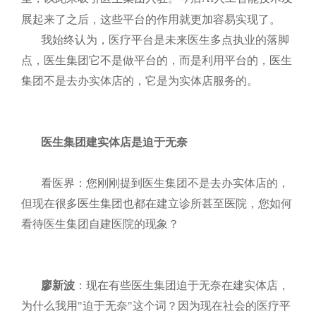
展起来了之后，这些平台的作用就更加容易实现了。
我始终认为，医疗平台是未来医生多点执业的落脚
点，医生集团它不是做平台的，而是利用平台的，医生
集团不是去办实体店的，它是为实体店服务的。
医生集团建实体店是迫于无奈
看医界：您刚刚提到医生集团不是去办实体店的，
但现在很多医生集团也都在建立诊所甚至医院，您如何
看待医生集团自建医院的现象？
廖新波
：现在有些医生集团迫于无奈在建实体店，
为什么我用"迫于无奈"这个词？因为现在社会的医疗平