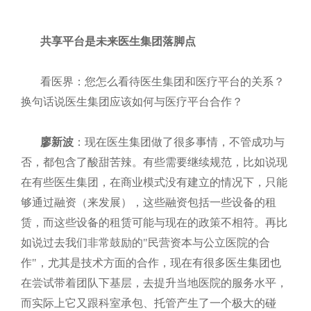
共享平台是未来医生集团落脚点
看医界：您怎么看待医生集团和医疗平台的关系？
换句话说医生集团应该如何与医疗平台合作？
廖新波
：现在医生集团做了很多事情，不管成功与
否，都包含了酸甜苦辣。有些需要继续规范，比如说现
在有些医生集团，在商业模式没有建立的情况下，只能
够通过融资（来发展），这些融资包括一些设备的租
赁，而这些设备的租赁可能与现在的政策不相符。再比
如说过去我们非常鼓励的"民营资本与公立医院的合
作"，尤其是技术方面的合作，现在有很多医生集团也
在尝试带着团队下基层，去提升当地医院的服务水平，
而实际上它又跟科室承包、托管产生了一个极大的碰