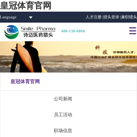
皇冠体育官网
Language
人才注册 |
猎头登录 |
兼职猎头

400-138-6860
皇冠体育官网

公司新闻

员工活动

职场信息