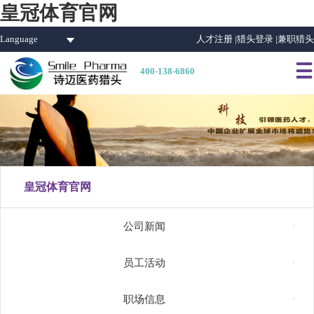
皇冠体育官网
Language
人才注册 |
猎头登录 |
兼职猎头

400-138-6860
皇冠体育官网

公司新闻

员工活动

职场信息