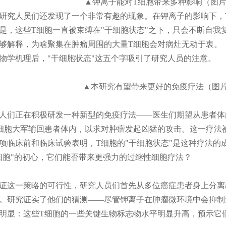
▲钾离子能对T细胞带来多种影响（图
研究人员们还发现了一个非常有趣的现象。在钾离子的影响下，
是，这些T细胞一直被束缚在"干细胞状态"之下，只会不断自我
够解释，为啥聚集在肿瘤周围的大量T细胞会对病灶无动于衷。
物学机理后，"干细胞状态"这五个字吸引了研究人员的注意。
▲本研究有望带来更好的免疫疗法（图
人们正在积极研发一种新型的免疫疗法——医生们期望从患者体
细胞大军输回患者体内，以求对肿瘤发起凶猛的攻击。这一疗法被
项临床前和临床试验表明，T细胞的"干细胞状态"是这种疗法的
细胞"的初心，它们能否带来更强力的过继性细胞疗法？
证这一策略的可行性，研究人员们首先从多位癌症患者身上分离
。研究证实了他们的猜测——尽管钾离子在肿瘤微环境中会抑制
明显：这些T细胞的一些关键生物标志物水平明显升高，预示它