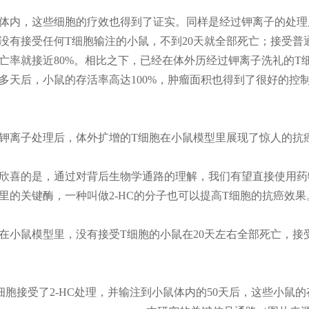
体内，这些细胞的疗效也得到了证实。同样是经过钾离子的处理
没有接受任何T细胞输注的小鼠，不到20天就全部死亡；接受普
亡率就接近80%。相比之下，已经在体外历经过钾离子洗礼的T
0多天后，小鼠的存活率高达100%，肿瘤面积也得到了很好的控
钾离子处理后，体外扩增的T细胞在小鼠模型里展现了惊人的抗
欣喜的是，通过对背后生物学通路的理解，我们有望直接使用药
里的关键酶，一种叫做2-HC的分子也可以提高T细胞的抗癌效果
在小鼠模型里，没有接受T细胞的小鼠在20天左右全部死亡，接
细胞接受了2-HC处理，并输注到小鼠体内的50天后，这些小鼠的