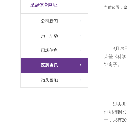
皇冠体育网址
当前位置：

公司新闻

员工活动
3月2

职场信息
荣登《科学
钾离子。

医药资讯

猎头园地
过去几
也能得到长
于，只有2