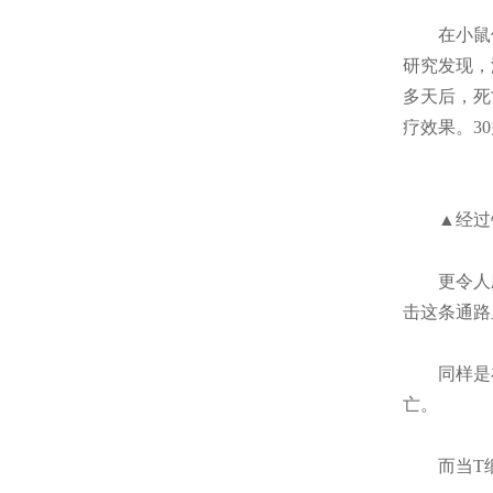
在小鼠
研究发现，
多天后，死
疗效果。3
▲经过
更令人
击这条通路
同样是
亡。
而当T