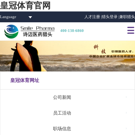
皇冠体育官网
Language
人才注册 |
猎头登录 |
兼职猎头

400-138-6860
皇冠体育网址

公司新闻

员工活动

职场信息