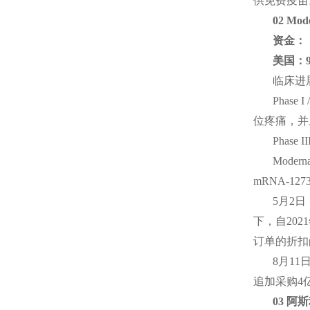
供免费疫苗
02 Mo
资金：
美国：9
临床进
Pha
位疼痛，并
Phas
Mode
mRNA-
5月2日
下，自202
订单的折扣
8月1
追加采购4亿
03 阿