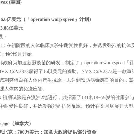
avax (美国)
.6亿美元（「operation warp speed」计划）
：3.88亿美元
展：
e I/II：在初阶段的人体临床实验中耐受性良好，并诱发强烈的抗体
 III：预计9月开始
政府为加速新冠疫苗的研发，制定了」operation warp sp
x的NVX-CoV2373获得了16以美元的资助。NVX-CoV237
该刺突蛋白在人体内产生抗原，以达到预防病毒感染的目的，需要与
强人体内的免疫应答。
vax 初期试验是在澳洲2地进行，共招募了131名18~59岁的健康参
中耐受性良好，并诱发强烈的抗体反应。预计在 9 月底展开大型人体
dicago（加拿大）
魁北克：700万美元；加拿大政府提供部分资金