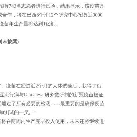
共招募743名志愿者进行试验，结果显示，该疫苗具
成合作，将在巴西6个州12个研究中心招募近9000
该疫苗年生产量将达到1亿剂。
尚未披露)
k-V」疫苗在经过近2个月的人体试验后，获得了俄
病与Gamaleya 研究数研制的新冠疫苗被证
经通过了所有必要的检测……最重要的是确保疫苗
加测试的一员。"
冠疫苗将在两周内生产完毕投入使用，未来还将继续进