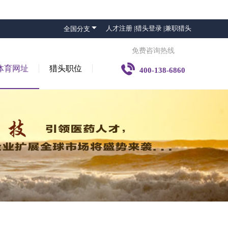

人才注册 |
猎头登录 |
兼职猎头
全国分支
免费咨询热线

体育网址
猎头职位
400-138-6860