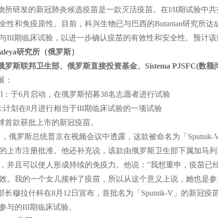
物所研发的新冠肺炎候选疫苗是一款灭活疫苗。在I/II期试验中
全性和免疫原性。目前，科兴生物已与巴西的Butantan研究所达
与III期临床试验，以进一步确认疫苗的有效性和安全性。预计
amaleya研究所（俄罗斯）
罗斯联邦卫生部、俄罗斯直接投资基金、Sistema PJSFC(数额
展：
e I/II：于6月启动，在俄罗斯招募38名志愿者进行试验
e III:计划在8月进行相当于III期临床试验的一项试验
球首款获批上市的新冠疫苗。
1日，俄罗斯总统普京在视频会议中透露，这款被命名为「Sputni
的上市注册批准。他还补充说，该款由俄罗斯卫生部下属加马列亚流行
，并且可以使人形成持续的免疫力。他说："我想重申，疫苗已
效。我的一个女儿接种了疫苗，所以从这个意义上说，她也是参
部长穆拉什科在8月12日宣布，首批名为「Sputnik-V」的新
参与的III期临床试验。