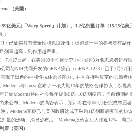
。
derna （美国）
.59亿美元(「Warp Speed」计划）、1.2亿剂量订单（15.25亿美
展：
se I / II：已证实具有安全性和免疫原性；但超过一半的参与者
且剂量越高，副作用越严重。
e III：7月27日起，在美国89个临床研究中心招募3万名志愿者进行
rna公司与NIH共同开发的mRNA疫苗（mRNA-1273）已于7月
1273表现了出色的中和性抗体诱导能力，并且在接种疫苗的志愿
，Moderna与Lonza 宣布了一项为期10年的战略合作协议，以提高
1年开始Moderna将向社会每年提供5亿~10亿剂疫苗，当前预期的剂
尚未公布。Moderna的高管表示，预计将在今年9月份完成志愿
1日晚，Moderna宣称已与美国政府达成了采购1亿剂新冠疫苗的协
剂量的选项。消息公布后，Moderna股价盘后大涨近12%，周二收跌
斯利康（英国）