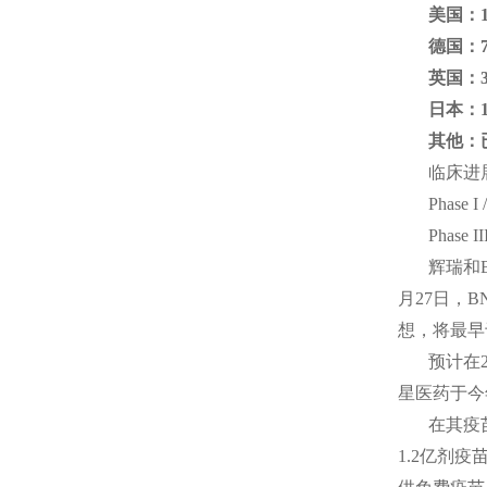
美国：
德国：7
英国：
日本：
其他：
临床进
Phas
Phas
辉瑞和B
月27日，B
想，将最早
预计在
星医药于今
在其疫
1.2亿剂