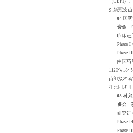
（CEPI
剂新冠疫苗
04 国
资金：
临床进
Phas
Phas
由国药
1120位
苗组接种者
扎比同步开
05 科
资金：
研究进
Phas
Phas