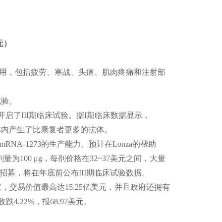
元）
有副作用，包括疲劳、寒战、头痛、肌肉疼痛和注射部
试验。
27日开启了III期临床试验。据I期临床数据显示，
者体内产生了比康复者更多的抗体。
mRNA-1273的生产能力。预计在Lonza的帮助
量为100 μg，每剂价格在32~37美元之间，大量
者招募，将在年底前公布III期临床试验数据。
议，交易价值最高达15.25亿美元，并且政府还拥有
4.22%，报68.97美元。