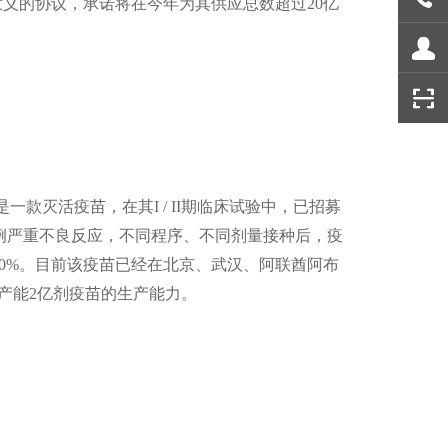
碑意义的协议，承诺将在今年为其供应总数超过20亿
款灭活疫苗，在其I / II期临床试验中，已招募
无一例严重不良反应，不同程序、不同剂量接种后，疫
00%。目前该疫苗已经在北京、武汉、阿联酋阿布
年产能2亿剂疫苗的生产能力。