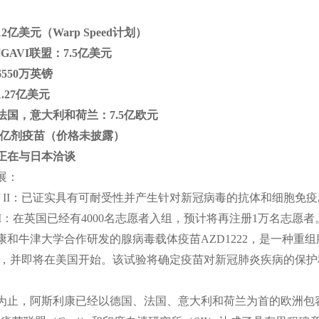
2亿美元（Warp Speed计划）
和GAVI联盟：7.5亿美元
550万英镑
.27亿美元
法国，意大利和荷兰：7.5亿欧元
10亿剂疫苗（价格未披露）
正在与日本洽谈
展：
e I / II：已证实具有可耐受性并产生针对新冠病毒的抗体和细胞免
e III：在英国已经有4000名志愿者入组，预计将再注册1万名志
康和牛津大学合作研发的腺病毒载体疫苗AZD1222，是一种重组腺
，并即将在美国开始。该试验将确定疫苗对新冠肺炎疾病的保护
为止，阿斯利康已经以德国、法国、意大利和荷兰为首的欧洲包容