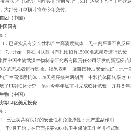
）、疫苗联盟（Gavi）和印度血清研究所（SII）达成了具有里程
，大部分订单预计将在今年交付。
药集团（中国）
中国国有
展：
e I / II：已证实具有安全性和产生高滴度抗体，无一例严重不良反应
e III：7月开始，将在阿联酋阿布扎比招募15000名志愿者进行试验
集团中国生物武汉生物制品研究所有限责任公司研发的新冠疫苗是一
18~59岁的志愿者进行试验。结果表明，疫苗接种后安全性好，
均产生高滴度抗体，28天程序接种两剂后，中和抗体阳转率达1
展了III期临床研究。预计今年年底前可完成临床试验，并具备
兴生物（中国）
获得1.4亿美元投资
展：
e I/II：已证实具有良好的安全性和免疫原性；无严重副作用
e III：于7月开始，在巴西招募9000名卫生保健工作者进行试验