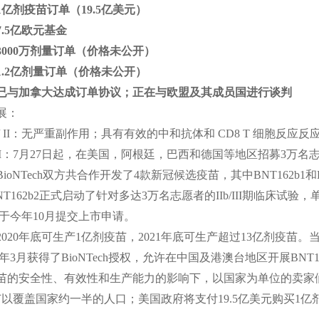
1亿剂疫苗订单（19.5亿美元）
.5亿欧元基金
3000万剂量订单（价格未公开）
1.2亿剂量订单（价格未公开）
已与加拿大达成订单协议；正在与欧盟及其成员国进行谈判
展：
e I / II：无严重副作用；具有有效的中和抗体和 CD8 T 细胞反应反
e III：7月27日起，在美国，阿根廷，巴西和德国等地区招募3万
ioNTech双方共合作开发了4款新冠候选疫苗，其中BNT162b1
NT162b2正式启动了针对多达3万名志愿者的IIb/III期临床试
于今年10月提交上市申请。
2020年底可生产1亿剂疫苗，2021年底可生产超过13亿剂疫苗。
年3月获得了BioNTech授权，允许在中国及港澳台地区开展BNT
苗的安全性、有效性和生产能力的影响下，以国家为单位的卖家
疫苗以覆盖国家约一半的人口；美国政府将支付19.5亿美元购买1