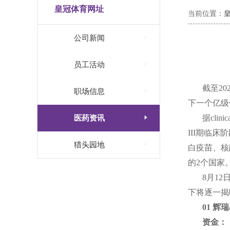
皇冠体育网址
当前位置：

公司新闻

员工活动
截至2

职场信息
下一个亿级

据cli
医药资讯
III期临

猎头园地
白疫苗、核
的2个国家
8月12
下将逐一揭
01 辉瑞/
资金：