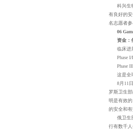
科兴生
有良好的安
名志愿者参
06 G
资金：俄
临床进
Phas
Phas
这是全
8月1
罗斯卫生部
明是有效的
的安全和有
俄卫生
行有数千人