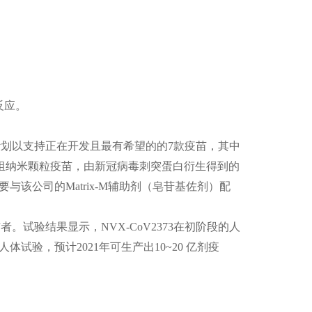
反应。
eed「计划以支持正在开发且最有希望的的7款疫苗，其中
3是一款重组纳米颗粒疫苗，由新冠病毒刺突蛋白衍生得到的
该公司的Matrix-M辅助剂（皂苷基佐剂）配
与者。试验结果显示，NVX-CoV2373在初阶段的人
试验，预计2021年可生产出10~20 亿剂疫