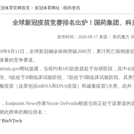
皇冠体育官网首页
>
皇冠体育网址
>
医药资讯
全球新冠疫苗竞赛排名出炉！国药集团、科
发布时间：2020-08-17
来源： 医药魔方
浏
020年8月11日，全球新冠确诊病例突破2000万，累计死亡病例
体量的竞争赛道。
nicaltrials.gov网站披露，当前约有185款疫苗处于在研阶段
床阶段、9款处于II期临床试验阶段、7款处于I期临床试验阶段。
酸疫苗（这里包括mRNA和DNA疫苗）和减毒疫苗5大类。此
。
日，Endpoints News作家Nicole DeFeudis根据当前
晓此榜单的顺位排名：
 BioNTech