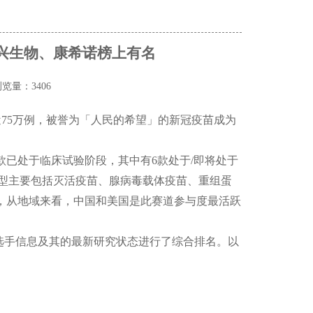
兴生物、康希诺榜上有名
览量：3406
接近75万例，被誉为「人民的希望」的新冠疫苗成为
，其中42款已处于临床试验阶段，其中有6款处于/即将处于
其类型主要包括灭活疫苗、腺病毒载体疫苗、重组蛋
外，从地域来看，中国和美国是此赛道参与度最活跃
正处于该赛道的选手信息及其的最新研究状态进行了综合排名。以