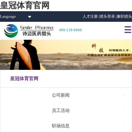
皇冠体育官网
Language
人才注册 |
猎头登录 |
兼职猎头

400-138-6860
皇冠体育官网

公司新闻

员工活动

职场信息