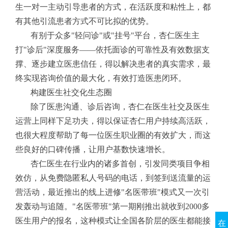
生一对一主动引导患者的方式，在活跃度和粘性上，都
有其他引流患者方式不可比拟的优势。
有别于众多"轻问诊"或"挂号"平台，杏仁医生主
打"诊后"深度服务——依托面诊的可靠性及有效数据支
撑、逐步建立医患信任，得以解决患者的真实需求，最
终实现咨询价值的最大化，有效打造医患闭环。
构建医生社交化生态圈
除了医患沟通、诊后咨询，杏仁在医生社交及医生
运营上同样下足功夫，得以保证杏仁用户持续高活跃，
也很大程度帮助了每一位医生职业圈的有效扩大，而这
些良好的口碑传播，让用户基数快速增长。
杏仁医生在行业内的诸多首创，引发同类项目争相
效仿，从免费隐匿私人号码的电话，到签到送流量的运
营活动，最近推出的线上进修"名医带班"模式又一次引
发轰动与追随。"名医带班"第一期刚推出就收到2000多
医生用户的报名，这种模式让全国各阶层的医生都能接
在