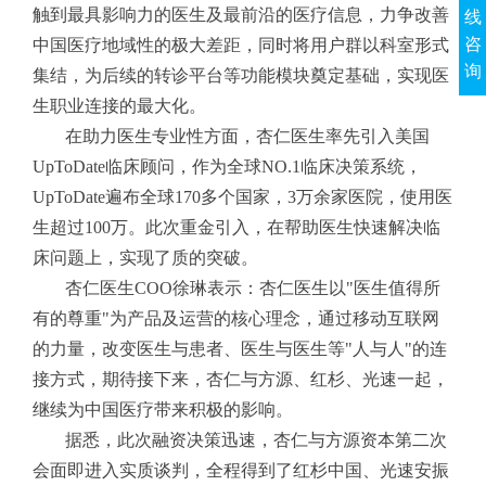
触到最具影响力的医生及最前沿的医疗信息，力争改善
线
咨
中国医疗地域性的极大差距，同时将用户群以科室形式
询
集结，为后续的转诊平台等功能模块奠定基础，实现医
生职业连接的最大化。
在助力医生专业性方面，杏仁医生率先引入美国
UpToDate临床顾问，作为全球NO.1临床决策系统，
UpToDate遍布全球170多个国家，3万余家医院，使用医
生超过100万。此次重金引入，在帮助医生快速解决临
床问题上，实现了质的突破。
杏仁医生COO徐琳表示：杏仁医生以"医生值得所
有的尊重"为产品及运营的核心理念，通过移动互联网
的力量，改变医生与患者、医生与医生等"人与人"的连
接方式，期待接下来，杏仁与方源、红杉、光速一起，
继续为中国医疗带来积极的影响。
据悉，此次融资决策迅速，杏仁与方源资本第二次
会面即进入实质谈判，全程得到了红杉中国、光速安振