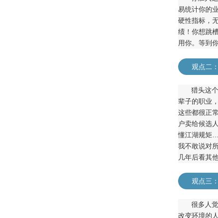
易统计你的
硬性指标，
绩！你想跳
用你。等到
观点二
猎头这
辈子的职业
这些都很正
户卖给候选
懂江湖规矩
我不敢说对
几年后看其
观点三
很多人
改变环境的