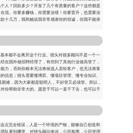
几个人？回款多少？开发了几个有质量的客户？这些都是
司在混。你要多赚钱，你需要业绩！你要晋升，也需要业
回款十几万，我和她说我非常感谢你的坦诚，但我不能录
则基本都不会离开这个行业。猎头对很多顾问不是一个一
已经在国外做招聘经理了，有些到了其他行业做高管了，
售能力，否则你根本无法将候选人卖给客户，也无法将客
用的信息；猎头需要懂博弈、懂项目管理、懂专业知识、
其困难，因为大家都是聪明人，不好管又必须管。所以，
是对你帮助非常大的。愿意干可以一直干下去，也可以干
实这点完全错误，人是一个环境的产物，能够自己创造和
是团队要到哪里。对猎头顾问来说，公司氛围，公司管理