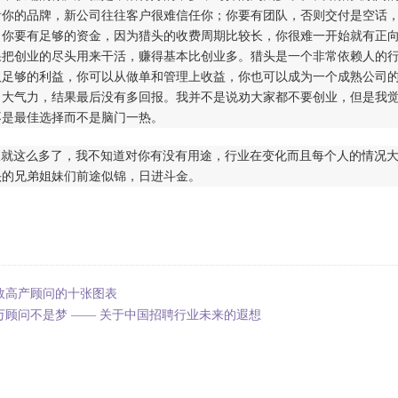
看你的品牌，新公司往往客户很难信任你；你要有团队，否则交付是空话
；你要有足够的资金，因为猎头的收费周期比较长，你很难一开始就有正向
果把创业的尽头用来干活，赚得基本比创业多。猎头是一个非常依赖人的
取足够的利益，你可以从做单和管理上收益，你也可以成为一个成熟公司
了大气力，结果最后没有多回报。我并不是说劝大家都不要创业，但是我
不是最佳选择而不是脑门一热。
议就这么多了，我不知道对你有没有用途，行业在变化而且每个人的情况
头的兄弟姐妹们前途似锦，日进斗金。
效高产顾问的十张图表
万顾问不是梦 —— 关于中国招聘行业未来的遐想