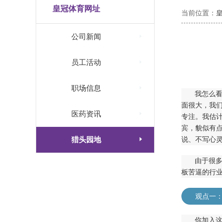
皇冠体育网址
当前位置：

公司新闻

员工活动

职场信息
我怎么看
面很大，我

医药资讯
专注。我估
宾，貌似有

猎头园地
说、不写心
由于很
板苦逼的行
观点一
你加入