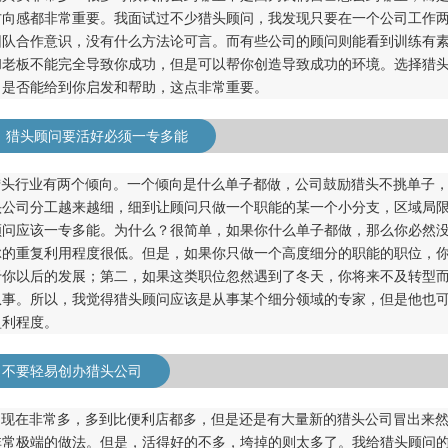
方向感都非常重要。我面试过不少猎头顾问，我发现只要在一个公司工作
团队合作意识，没有什么方法论可言。而有些公司的顾问则能看到训练有
和老板不能完全导致你成功，但是可以帮你创造导致成功的环境。选择猎
司是否能给到你启发和帮助，这点非常重要。
 猎头顾问要活好必须一专多能
猎头行业有两个倾向。一个倾向是什么单子都做，公司鼓励猎头不挑单子
头公司分工越来越细，细到让顾问只做一个职能的某一个小分支，区域局
顾问应该一专多能。为什么？很简单，如果你什么单子都做，那么你必然
脉的重复利用程度很低。但是，如果你只做一个高度细分的职能的职位，
于你以后的发展；第二，如果这类职位忽然遇到了冬天，你将来不及转型
从事。所以，我觉得猎头顾问应该是从事某个细分领域的专家，但是他也
盈利程度。
：不要轻易创办猎头公司
司现在非常多，多到比便利店都多，但是还是有大量新的猎头公司冒出来
非常极端的做法。但是，活得好的不多，垮掉的则太多了。我给猎头顾问