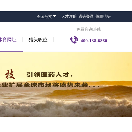

人才注册 |
猎头登录 |
兼职猎头
全国分支
免费咨询热线

体育网址
猎头职位
400-138-6860