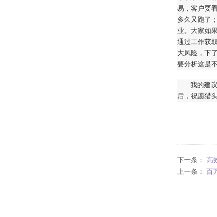
易，客户要
多久又跑了
业。大家如
通过工作获
大风险，下
要分析这是
我的建
后，祝愿猎
下一条：
高
上一条：
百