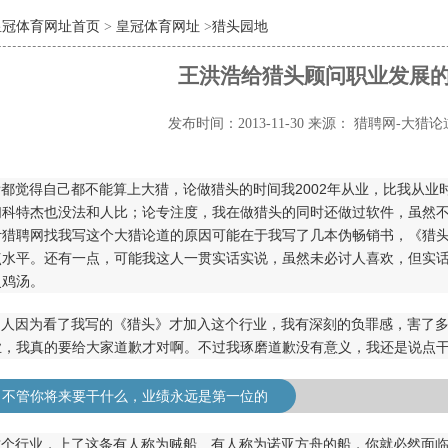
皇冠体育网址首页
>
皇冠体育网址
>
猎头园地
王洪浩给猎头顾问职业发展
发布时间：2013-11-30
来源： 猎聘网-大猎论
都觉得自己都不能算上大猎，论做猎头的时间我2002年从业，比我从
们科特杰也没法和人比；论专注度，我在做猎头的同时还做过软件，虽然
计猎聘网找我写这个大猎论道的原因可能在于我写了几本伪畅销书，《猎
点水平。还有一点，可能我这人一贯实话实说，虽然未必讨人喜欢，但实
灵鸡汤。
多人因为看了我写的《猎头》才加入这个行业，我有深刻的负罪感，害了
业，我真的要给大家道歉才对啊。不过我琢磨道歉没有意义，我还是说点
：不管你将来要干什么，业绩永远是第一位的
这个行业，上了这条有人称为贼船、有人称为诺亚方舟的船，你就必然面