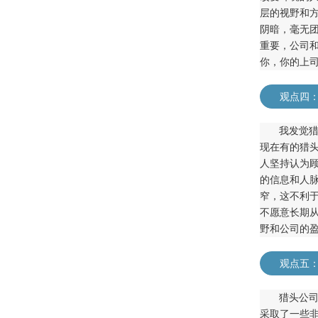
层的视野和
阴暗，毫无
重要，公司
你，你的上
观点四：
我发觉
现在有的猎
人坚持认为
的信息和人
窄，这不利
不愿意长期
野和公司的
观点五
猎头公
采取了一些