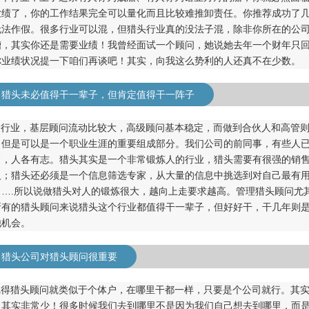
业绩了，你的工作结果完全可以量化而且比较难推卸责任。你推荐成功了
无法作假。很多行业可以混，但猎头行业真的没法子混，除非你所在的公
槽，其实你还是需要业绩！我曾经面试一个顾问，她说她去年一个财年只
你业绩状况提一下咱们再谈吧！其实，向我这么势利的人还真不在少数。
：猎头未必值得干一辈子，但肯定值得干一阵子
个行业，基层顾问流动比较大，高级顾问基本稳定，而做到合伙人和高管
，但是可以是一个职业生涯的重要组成部分。我们公司的前同事，有些人
常，人各有志。猎头其实是一个非常锻炼人的行业，猎头需要有很强的销
人；猎头还必须是一个信息筛选专家，从大量的信息中挑选到对自己最有
…….所以说做猎头对人的锻炼很大，越向上走要求越高。管理猎头顾问尤
所有的猎头顾问来说猎头这个行业都值得干一辈子，但好好干，干几年则
他机会。
：猎头公司对猎头顾问很重要
觉得猎头顾问就类似于个体户，在哪里干都一样，只要是个公司就行。其
人其实非常少！很多时候我们去到哪里不是因为我们自己想去到哪里，而