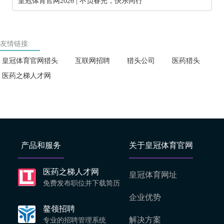
皇冠体育官网2026 | 不负春光，快乐同行
友情链接:
皇冠体育官网猎头
互联网招聘
猎头公司
医药猎头
医药之梯人才网
产品和服务
关于皇冠体育官网
医药之梯人才网
皇冠体育网址
免费发布职位并下载简历
企业优势
鳌领招聘
解决方案
专业的招聘管理系统