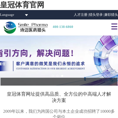
皇冠体育官网
Language
人才注册 |
猎头登录 |
兼职猎头

400-138-6860
皇冠体育网址提供高品质、全方位的中高端人才解
决方案
2009年以来，我们为跨国公司与本土企业成功招聘了10000多
个岗位