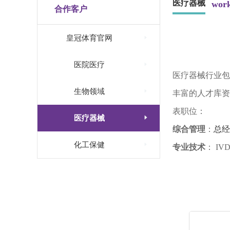
医疗器械
wor
合作客户

皇冠体育官网

医院医疗
医疗器械行业包

生物领域
丰富的人才库资
表职位：

医疗器械
综合管理
：
总经

化工保健
专业技术
：
IV