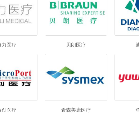
康力医疗
贝朗医疗
微创医疗
希森美康医疗