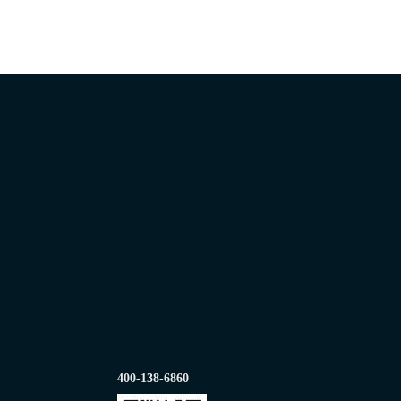
400-138-6860