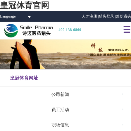
皇冠体育官网
Language
人才注册 |
猎头登录 |
兼职猎头

400-138-6860
皇冠体育网址

公司新闻

员工活动

职场信息