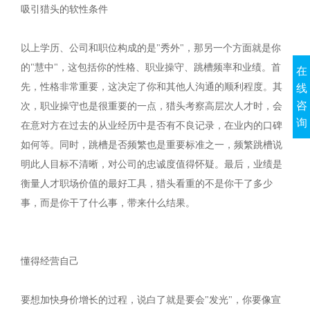
吸引猎头的软性条件
以上学历、公司和职位构成的是"秀外"，那另一个方面就是你
的"慧中"，这包括你的性格、职业操守、跳槽频率和业绩。首
在
先，性格非常重要，这决定了你和其他人沟通的顺利程度。其
线
咨
次，职业操守也是很重要的一点，猎头考察高层次人才时，会
询
在意对方在过去的从业经历中是否有不良记录，在业内的口碑
如何等。同时，跳槽是否频繁也是重要标准之一，频繁跳槽说
明此人目标不清晰，对公司的忠诚度值得怀疑。最后，业绩是
衡量人才职场价值的最好工具，猎头看重的不是你干了多少
事，而是你干了什么事，带来什么结果。
懂得经营自己
要想加快身价增长的过程，说白了就是要会"发光"，你要像宣