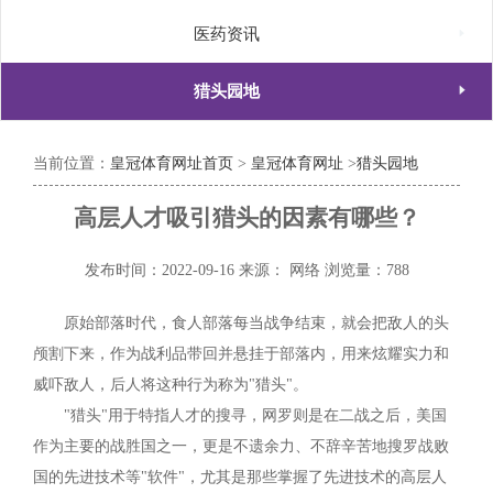

医药资讯

猎头园地
当前位置：
皇冠体育网址首页
>
皇冠体育网址
>
猎头园地
高层人才吸引猎头的因素有哪些？
发布时间：2022-09-16
来源： 网络
浏览量：788
原始部落时代，食人部落每当战争结束，就会把敌人的头
颅割下来，作为战利品带回并悬挂于部落内，用来炫耀实力和
威吓敌人，后人将这种行为称为"猎头"。
"猎头"用于特指人才的搜寻，网罗则是在二战之后，美国
作为主要的战胜国之一，更是不遗余力、不辞辛苦地搜罗战败
国的先进技术等"软件"，尤其是那些掌握了先进技术的高层人