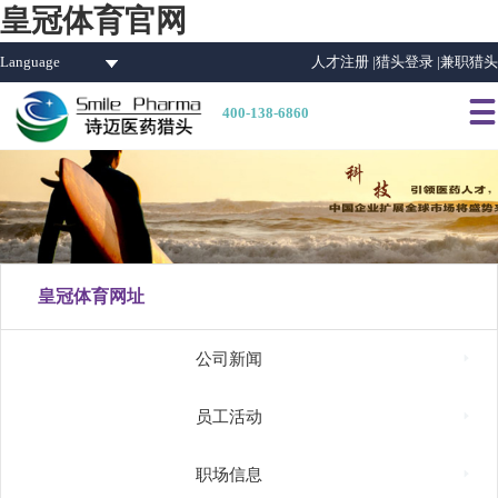
皇冠体育官网
Language
人才注册 |
猎头登录 |
兼职猎头

400-138-6860
皇冠体育网址

公司新闻

员工活动

职场信息