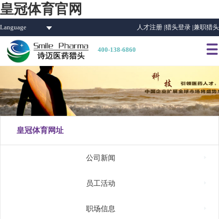
皇冠体育官网
Language
人才注册 |
猎头登录 |
兼职猎头

400-138-6860
皇冠体育网址

公司新闻

员工活动

职场信息