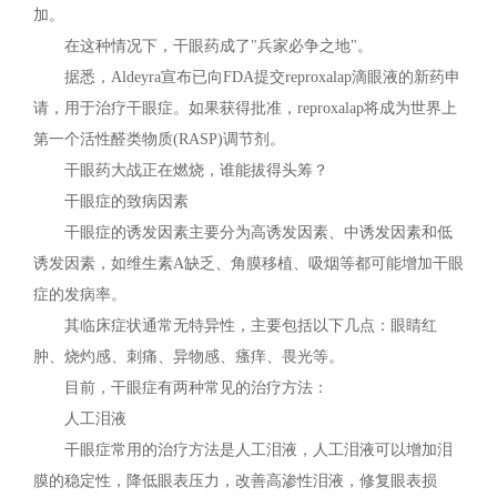
加。
在这种情况下，干眼药成了"兵家必争之地"。
据悉，Aldeyra宣布已向FDA提交reproxalap滴眼液的新药申
请，用于治疗干眼症。如果获得批准，reproxalap将成为世界上
第一个活性醛类物质(RASP)调节剂。
干眼药大战正在燃烧，谁能拔得头筹？
干眼症的致病因素
干眼症的诱发因素主要分为高诱发因素、中诱发因素和低
诱发因素，如维生素A缺乏、角膜移植、吸烟等都可能增加干眼
症的发病率。
其临床症状通常无特异性，主要包括以下几点：眼睛红
肿、烧灼感、刺痛、异物感、瘙痒、畏光等。
目前，干眼症有两种常见的治疗方法：
人工泪液
干眼症常用的治疗方法是人工泪液，人工泪液可以增加泪
膜的稳定性，降低眼表压力，改善高渗性泪液，修复眼表损