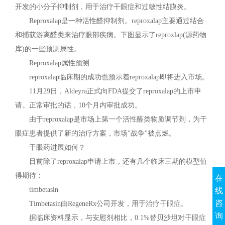
开发的小分子抑制剂，用于治疗干眼症和过敏性结膜炎。
Reproxalap是一种活性醛抑制剂。reproxalap主要通过结合
和捕获游离醛类来治疗眼部疾病。下图显示了reproxlap(源药物
库)的一些预测属性。
Reproxalap属性预测
reproxalap临床期的成功也预示着reproxalap即将进入市场。
11月29日，Aldeyra正式向FDA提交了reproxalap的上市申
请。正常审批的话，10个月内审批成功。
由于reproxalap是市场上第一个活性醛类物质调节剂，为干
眼症患者提供了新的治疗方案，市场"战争"被点燃。
干眼药进展如何？
目前除了reproxalap申请上市，还有几个临床三期的模型值
得期待：
在
timbetasin
线
咨
Timbetasin由RegeneRx公司开发，用于治疗干眼症。
询
据临床资料显示，与安慰剂相比，0.1%替贝沙坦对干眼症