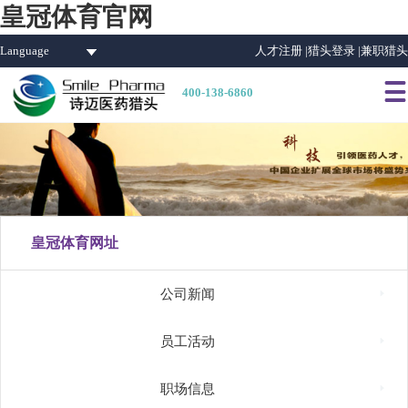
皇冠体育官网
Language
人才注册 |
猎头登录 |
兼职猎头

400-138-6860
皇冠体育网址

公司新闻

员工活动

职场信息