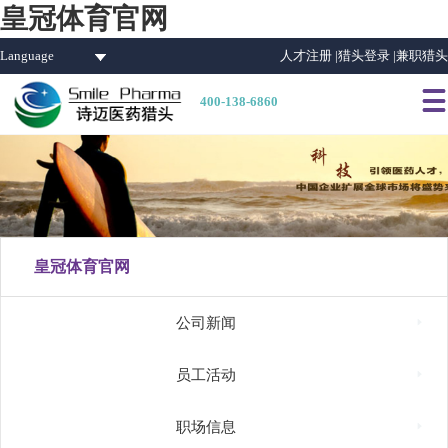
皇冠体育官网
Language
人才注册 |
猎头登录 |
兼职猎头

400-138-6860
皇冠体育官网

公司新闻

员工活动

职场信息