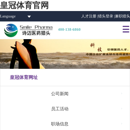
皇冠体育官网
Language
人才注册 |
猎头登录 |
兼职猎头

400-138-6860
皇冠体育网址

公司新闻

员工活动

职场信息