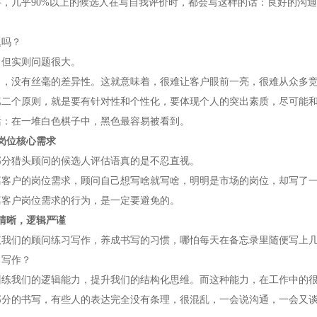
讲，几乎90%以上的候选人在写自我评价时，都会写这样的话：良好的沟
。
题吗？
，但实则问题很大。
了，没有丝毫的差异性。这就意味着，很难让客户眼前一亮，很难从众多
第二个原则，就是要有针对性和个性化，要体现个人的突出素质，尽可能
话：在一堆白色棋子中，黑色最容易被看到。
岗位核心需求
部分猎头顾问的候选人评估语真的是不忍直视。
离客户的岗位需求，顾问自己想写啥就写啥，明明是市场的岗位，却写了
离客户岗位需求的行为，是一定要避免的。
清晰，逻辑严谨
议我们的顾问练习写作，养成书写的习惯，哪怕每天在备忘录里随便写上
习写作？
训练我们的逻辑能力，提升我们的结构化思维。而这种能力，在工作中的
部分的书写，有些人的表达完全没有条理，很混乱，一会说沟通，一会又