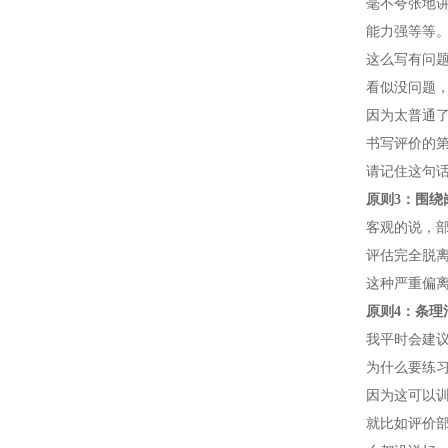
毫不夸张地
能力强等等
这么写有问
看似没问题
因为太普通
书写评价的
请记住这句
原则3：围绕
客观的说，
评估完全脱
这种严重偏
原则4：条理
我平时会建
为什么要练
因为这可以
就比如评价