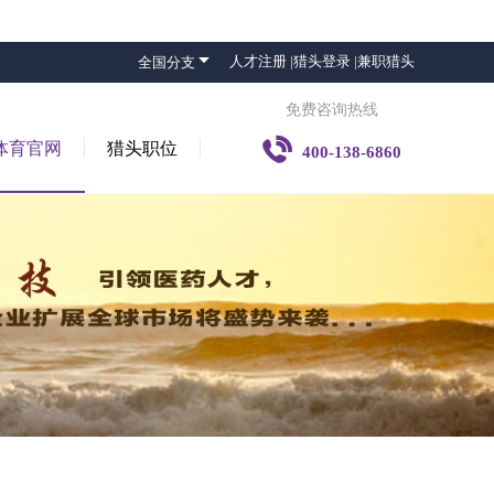

人才注册 |
猎头登录 |
兼职猎头
全国分支
免费咨询热线

体育官网
猎头职位
400-138-6860