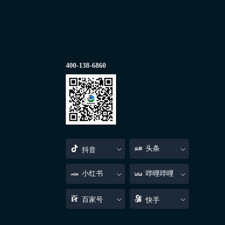
400-138-6860
头条
抖音
小红书
哔哩哔哩
百家号
快手