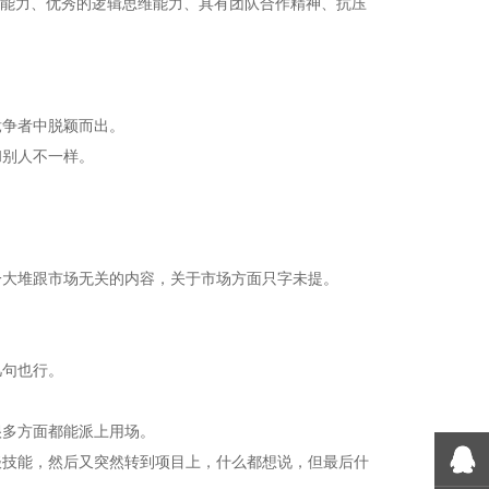
通能力、优秀的逻辑思维能力、具有团队合作精神、抗压
竞争者中脱颖而出。
和别人不一样。
一大堆跟市场无关的内容，关于市场方面只字未提。
几句也行。
很多方面都能派上用场。
谈技能，然后又突然转到项目上，什么都想说，但最后什