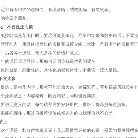
。
一定都有着很强的逻辑性，条理清晰，结构明确，有层次感。
到的第四个原则。
化，不要泛泛而谈
某项技能或是某项目时，要尽可能具体化，尽量用结果和数据说话，不要
目管理能力，用具体操盘过的项目和成绩介绍，就比「有着多年的项目管
来，后者等于没说，毫无参考的价值和意义。
多年的项目管理经验，那如何证明你就是优秀的呢？
个原则就是：能量化的、具体化的就具体化，不要说一些大空话。
不宜太多
和提炼，是精华内容，那就不能长篇大论，篇幅繁冗，否则跟简历就没有
一个原则就是：内容精炼，既要精彩，同时也要简练。
不要说无意义的话，每句话都需要好好斟酌、推敲，提炼提炼再提炼。
如果能把握住，那这份推荐评价或候选人的自我评价就不会差。
节上
聊这个话题，和各位简单分享了几点写推荐评价的心得，是因为我发现很