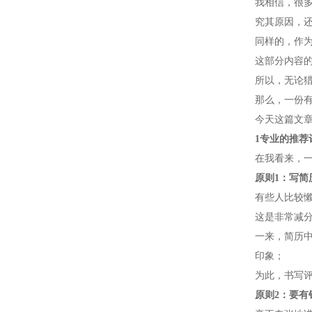
我相信，很
究其原因，
同样的，作
这部分内容
所以，无论
那么，一份
今天这篇文
1
专业的推荐
在我看来，
原则1：写简
有些人比较
这是非常减
一来，简历
印象；
为此，书写
原则2：要有