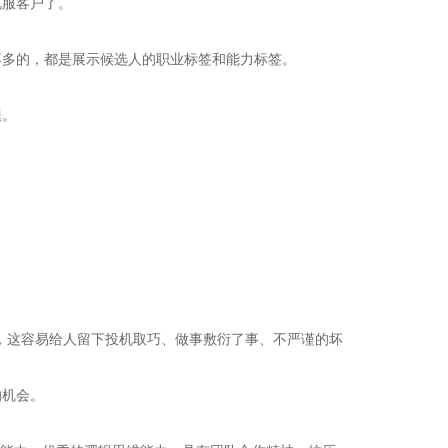
说服客户了。
不多的，都是展示候选人的职业标签和能力标签。
腿。
，这容易给人留下投机取巧、做事敷衍了事、不严谨的坏
的机会。