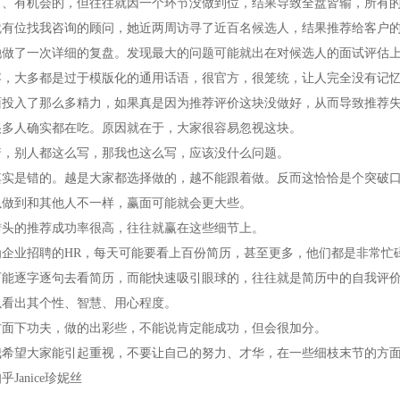
力、有机会的，但往往就因一个环节没做到位，结果导致全盘皆输，所有
就有位找我咨询的顾问，她近两周访寻了近百名候选人，结果推荐给客户
她做了一次详细的复盘。发现最大的问题可能就出在对候选人的面试评估
容，大多都是过于模版化的通用话语，很官方，很笼统，让人完全没有记
面投入了那么多精力，如果真是因为推荐评价这块没做好，从而导致推荐
很多人确实都在吃。原因就在于，大家很容易忽视这块。
着，别人都这么写，那我也这么写，应该没什么问题。
其实是错的。越是大家都选择做的，越不能跟着做。反而这恰恰是个突破
以做到和其他人不一样，赢面可能就会更大些。
猎头的推荐成功率很高，往往就赢在这些细节上。
为企业招聘的HR，每天可能要看上百份简历，甚至更多，他们都是非常忙
可能逐字逐句去看简历，而能快速吸引眼球的，往往就是简历中的自我评
以看出其个性、智慧、用心程度。
方面下功夫，做的出彩些，不能说肯定能成功，但会很加分。
我希望大家能引起重视，不要让自己的努力、才华，在一些细枝末节的方
知乎
Janice珍妮丝