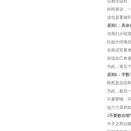
么都没说好
好的表达，
这也是要做
原则5：具体
当我们介绍
比如介绍项
在面试官看
你说自己有
为此，第五
原则6：字数
既然是总结
为此，最后
不要啰嗦、
这六个原则
2
不要败在细
今天之所以