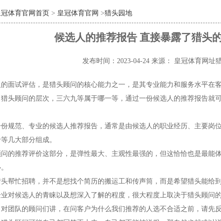
皇冠体育官网首页
>
皇冠体育官网
>
猎头园地
候选人的推荐报告 直接暴露了猎头的
发布时间：2023-04-24
来源： 皇冠体育网址
人的面试评估，是猎头顾问的核心能力之一，是其专业能力和服务水平在
，猎头顾问的层次，三六九等属于哪一等，通过一份候选人的推荐报告就
？
一份规范、专业的候选人推荐报告，通常是由候选人的职业经历、主要岗
价等几大部分组成。
顾问的推荐评价这部分，是弹性最大、主观性最强的，但这恰恰也是最能
心。
猎头帮忙招聘，并不是想找个简历的搬运工和传声筒，而是希望猎头能给
企业对候选人的青睐以及想深入了解的程度，很大程度上取决于猎头顾问
常对团队的顾问们讲，在问客户为什么我们推荐的人选不合适之前，请先