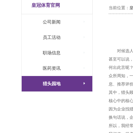
皇冠体育官网
当前位置：

公司新闻

员工活动
对候选

职场信息
甚至可以说
何出此言呢

医药资讯
众所周知，

猎头园地
息、推荐评
其中，猎头
核心中的核
因为企业找
换句话说，
所以，我经