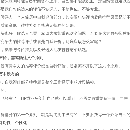
多猎头顾问可能自己都回答不上来。自己都不能被说服，那自然也就难以
还是我们对候选人的评估不够深入、不够到位、不够专业。
为候选人，个人简历中自我评价部分，其实跟猎头评估后的推荐原因是差
的质量高低，往往将会直接决定招聘的结果。
猎头也好，候选人也罢，希望大家能重视这个问题，不要在这方面被拖后
有竞争力的推荐评价或者是自我评价，到底应该怎么写呢？
章，就来与各位猎头以及候选人朋友聊聊这个话题。
评价，需遵循这六个原则
一份有竞争力的推荐评价或是自我评价，通常离不开以下这六个原则。
历中没有的
懒，自我评价部分往往就是整个工作经历中的片段摘抄。
分的。
中已经有了，HR或业务部门自己就可以看到，不需要再重复写一遍；二来
评价部分的第一个原则，就是写简历中没有的，不要浪费每一个介绍自己
针对性、个性化