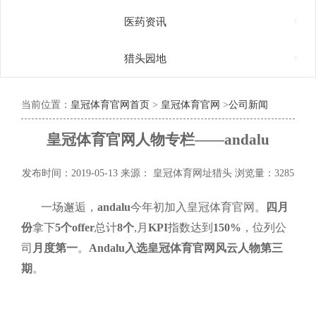

医药资讯

猎头园地
当前位置：
皇冠体育官网首页
>
皇冠体育官网
>
公司新闻
皇冠体育官网人物专栏——andalu
发布时间：2019-05-13
来源： 皇冠体育网址猎头
浏览量：3285
一场邂逅，
andalu
今年初加入皇冠体育官网。
四月
份
拿下
5个offe
r
总计
8个
,月
KPI
指数达到
150%
，位列公
司
月度第一
。
Andalu入选皇冠体育官网风云人物第三
期
。