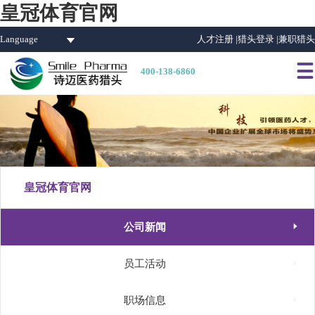
皇冠体育官网
Language
人才注册 |
猎头登录 |
兼职猎头

400-138-6860
皇冠体育官网

公司新闻

员工活动

职场信息