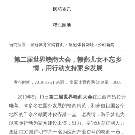

医药资讯

猎头园地
当前位置：
皇冠体育官网首页
>
皇冠体育网址
>
公司新闻
第二届世界赣商大会，赣鄱儿女不忘乡
情，用行动支持家乡发展
发布时间：2019-05-21
来源： 皇冠体育官网
浏览量：3006
2019年
5
月
19
日
第二届世界赣商大会
在江西南昌拉开
帷幕。
30
多名在国外发展的赣商精英，和来自祖国各个
地区的千余名赣商才俊齐聚一堂，老表情，游子梦化为
以实际行动为家乡建设出谋，出力。皇冠体育官网人力
集团
CEO
谢诗明作为一名为医药产业奋斗的赣商一员，