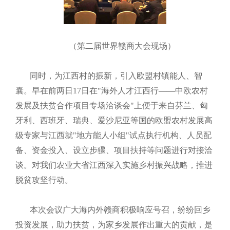
​（第二届世界赣商大会现场）
同时，为江西村的振新，引入欧盟村镇能人、智
囊。早在前两日
17
日在"海外人才江西行——中欧农村
发展及扶贫合作项目专场洽谈会"上便于来自芬兰、匈
牙利、西班牙、瑞典、爱沙尼亚等国的欧盟农村发展高
级专家与江西就"地方能人小组"试点执行机构、人员配
备、资金投入、设立步骤、项目扶持等问题进行对接洽
谈。对我们农业大省江西深入实施乡村振兴战略，推进
脱贫攻坚行动。
本次会议广大海内外赣商积极响应号召，纷纷回乡
投资发展，助力扶贫，为家乡发展作出重大的贡献，是