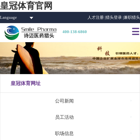
皇冠体育官网
Language
人才注册 |
猎头登录 |
兼职猎头

400-138-6860
皇冠体育网址

公司新闻

员工活动

职场信息