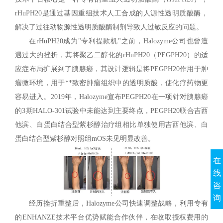
rHuPH20是通过基因重组技术人工合成的人源性透明质酸酶，
解决了过往动物源性透明质酸酶制剂导致人过敏反应的问题。
在rHuPH20成为"专利提款机"之前，Halozyme公司也曾遭
遇过大的挫折，其将聚乙二醇化的rHuPH20（PEGPH20）的适
应症布局扩展到了胰腺癌，其设计逻辑是将PEGPH20作用于肿
瘤微环境，用于**致密肿瘤组织中的透明质酸，使化疗药物更
容易进入。2019年，Halozyme宣布PEGPH20在一项针对胰腺癌
的3期HALO-301试验中未能达到主要终点，PEGPH20联合吉西
他滨、白蛋白结合型紫杉醇治疗组相比单独使用吉西他滨、白
蛋白结合型紫杉醇对照组mOS未见明显改善。
在
线
咨
询
经历挫折重整后，Halozyme公司快速调整战略，利用专有
的ENHANZE技术平台优势赋能合作伙伴，在收取授权费用的