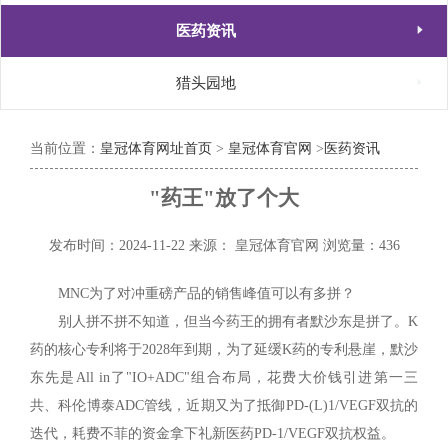

医药资讯

猎头园地
当前位置：
皇冠体育网址首页
>
皇冠体育官网
>
医药资讯
"药王"放了个大
发布时间：2024-11-22
来源： 皇冠体育官网
浏览量：436
MNC为了对冲重磅产品的销售峰值可以有多拼？
别人拼不拼不知道，但当今药王的拥有者默沙东是拼了。K
药的核心专利将于2028年到期，为了延缓K药的专利悬崖，默沙
东先是All in了"IO+ADC"组合布局，花费大价钱引进第一三
共、科伦博泰ADC管线，近期又为了抵御PD-(L)1/VEGF双抗的
迭代，耗费不菲的资金拿下礼新医药PD-1/VEGF双抗权益。