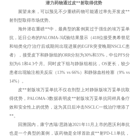
潜力药物通过皮**射取得优势
展望未来，可以预见不少重磅药物可能通过率先开发皮**
射剂型取得市场优势。
海外潜在重磅**中，最典型的案例莫过于强生的埃万妥单
抗，近日公布的PALOMA-3试验结果显示（418位接受奥希替尼
和铂类化疗治疗后或期间出现进展的EGFR突变晚期NSCLC患
者），接受皮下和静脉组的ORR分别为30%和33%，中位PFS分
别为6.1和4.3个月。同时皮下组与静脉组相比，OS更长，较少
患者出现输注相关反应（13% vs 66%）和静脉血栓栓塞（9% vs
14%）。
皮**射版埃万妥单抗不仅在剂型上对静脉版埃万妥单抗取
得优势，PALOMA-3数据表明皮**射版埃万妥单抗同样具备疗
效和安全性上的优势，这为其日后冲击NSCLC一线治疗增添了
**。
回溯国内，康宁杰瑞/思路迪2021年11月上市的恩沃利单抗
也是一个典型的案例，该药物是全球首款皮**射PD-L1单抗，