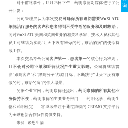
对于前述事件，12月25日下午，药明康德对媒体进行了公
询
开回复：
公司管理层认为本次交易
可确保所有迫切需要WuXi ATU
细胞治疗服务的客户和患者得到不受中断的服务和及时救治
，
同时WuXi ATU美国和英国业务的相关科学家、技术人员和其他
员工可继续为实现"让天下没有难做的药，难治的病"的使命持
续工作。
本次交易符合公司
客户第一，患者第一
的核心行为准则，
且
不会对公司业绩和经营状况产生重大影响。
公司将继续贯
彻"跟随客户"和"跟随分子"战略目标，不断践行"让天下没有难
做的药，难治的病"的伟大愿景。
另据企业官网，药明康德还提出，
药明康德的所有其他业
务保持不变
，药明康德的主要业务部门——药明化学、药明生
物和药明检定——将继续专注于通过独特的 CRDMO 支持平台
为全球创新合作伙伴提供支持。
来源 | 谈思生物