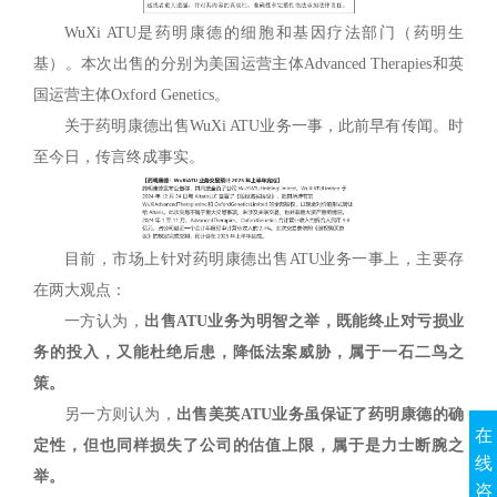
WuXi ATU是药明康德的细胞和基因疗法部门（药明生
基）。本次出售的分别为美国运营主体Advanced Therapies和英
国运营主体Oxford Genetics。
关于药明康德出售WuXi ATU业务一事，此前早有传闻。时
至今日，传言终成事实。
目前，市场上针对药明康德出售ATU业务一事上，主要存
在两大观点：
一方认为，
出售ATU业务为明智之举，既能终止对亏损业
务的投入，又能杜绝后患，降低法案威胁，属于一石二鸟之
策。
另一方则认为，
出售美英ATU业务虽保证了药明康德的确
在
定性，但也同样损失了公司的估值上限，属于是力士断腕之
线
举。
咨