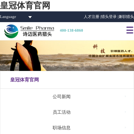
皇冠体育官网
Language
人才注册 |
猎头登录 |
兼职猎头

400-138-6860
皇冠体育官网

公司新闻

员工活动

职场信息