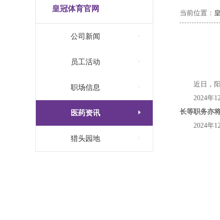
皇冠体育官网
当前位置：

公司新闻

员工活动
近日，

职场信息
2024
长等职务亦

医药资讯
2024年

猎头园地