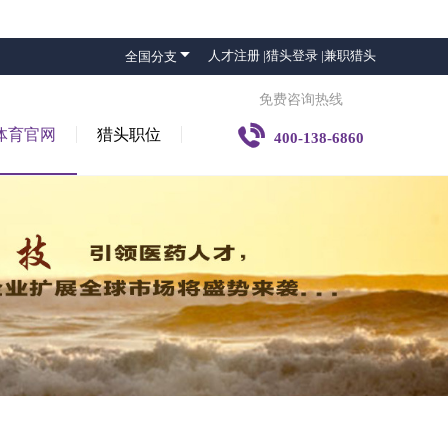

人才注册 |
猎头登录 |
兼职猎头
全国分支
免费咨询热线

体育官网
猎头职位
400-138-6860