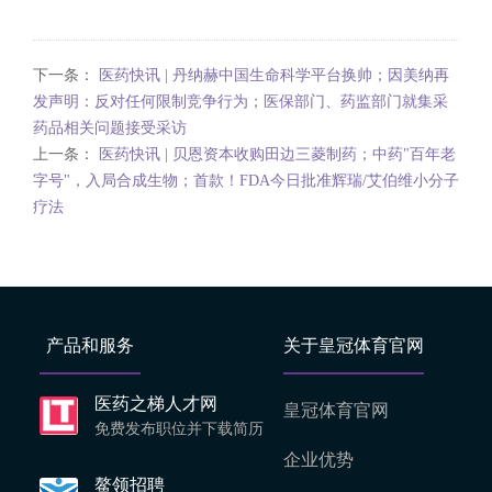
下一条：
医药快讯 | 丹纳赫中国生命科学平台换帅；因美纳再
发声明：反对任何限制竞争行为；医保部门、药监部门就集采
药品相关问题接受采访
上一条：
医药快讯 | 贝恩资本收购田边三菱制药；中药"百年老
字号"，入局合成生物；首款！FDA今日批准辉瑞/艾伯维小分子
疗法
产品和服务
关于皇冠体育官网
医药之梯人才网
皇冠体育官网
免费发布职位并下载简历
企业优势
鳌领招聘