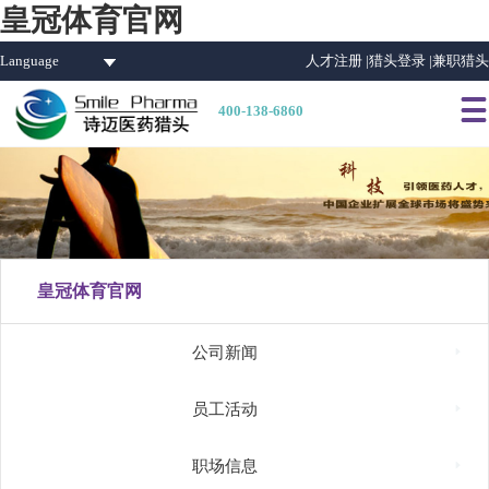
皇冠体育官网
Language
人才注册 |
猎头登录 |
兼职猎头

400-138-6860
皇冠体育官网

公司新闻

员工活动

职场信息