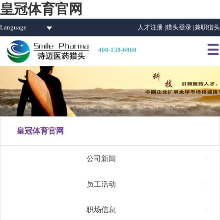
皇冠体育官网
Language
人才注册 |
猎头登录 |
兼职猎头

400-138-6860
皇冠体育官网

公司新闻

员工活动

职场信息