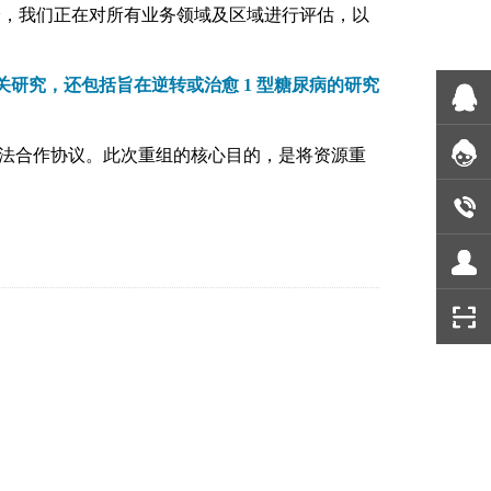
分，我们正在对所有业务领域及区域进行评估，以
研究，还包括旨在逆转或治愈 1 型糖尿病的研究
胞疗法合作协议。此次重组的核心目的，是将资源重