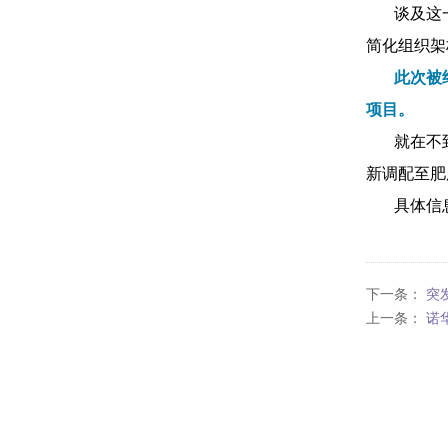
谈及这
简化组织架
此次被
项目。
就在不
新调配至肥
具体信
下一条：
突
上一条：
诺