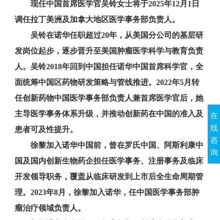
现任中国首席医学官吴铃女士将于2025年12月1日
调任拉丁美洲及加拿大地区医学事务部负责人。
吴铃在诺华任职超过20年，从美国分公司的基层研
发岗位起步，逐步晋升至美国肿瘤医学科学与教育负责
人。吴铃2018年回到中国担任诺华中国首席科学官，全
面统筹中国区药物研发策略与管线推进。2022年5月转
任创新药物中国医学事务部负责人兼首席医学官后，她
主导医学事务体系升级，并推动创新药在中国的准入及
在
线
患者可及性提升。
咨
徐黎加入诺华中国前，曾在罗氏中国、阿斯利康中
询
国及国内创新生物药企担任医学事务、注册事务及临床
开发领导职务，覆盖从临床研发到上市后全生命周期管
理。2023年8月，徐黎加入诺华，任中国医学事务部肿
瘤治疗领域负责人。