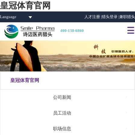
皇冠体育官网
Language
人才注册 |
猎头登录 |
兼职猎头

400-138-6860
皇冠体育官网

公司新闻

员工活动

职场信息