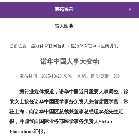

医药资讯

猎头园地
当前位置：
皇冠体育官网首页
>
皇冠体育官网
>
医药资讯
诺华中国人事大变动
发布时间：2025-10-29
来源： 医药之梯
浏览量：268
据行业媒体报道，诺华中国近日重要人事调整，徐
黎女士接任诺华中国医学事务负责人兼首席医学官，常
驻上海，向诺华中国区总裁兼董事总经理李尧先生汇
报，并虚线向国际业务部医学事务负责人Stefan
Florentinus汇报。