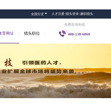

人才注册 |
猎头登录 |
兼职猎头
全国分支
免费咨询热线

体育网址
猎头职位
400-138-6860