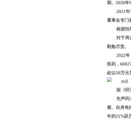
期。2020
202
董事会专门
根据恒
对于周
勤勉尽责。
202
医药，600
处以50万元
据《经
先声药
瘤、自身免疫
年的21%跃