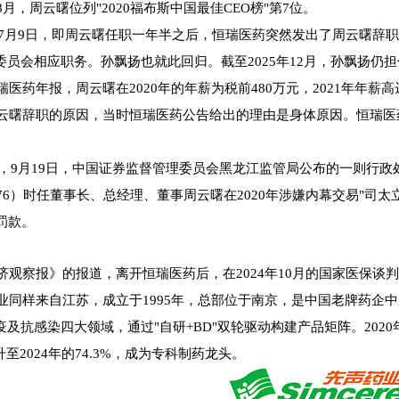
年8月，周云曙位列"2020福布斯中国最佳CEO榜"第7位。
1年7月9日，即周云曙任职一年半之后，恒瑞医药突然发出了周云曙
委员会相应职务。孙飘扬也就此回归。截至2025年12月，孙飘扬仍
瑞医药年报，周云曙在2020年的年薪为税前480万元，2021年年薪高达
云曙辞职的原因，当时恒瑞医药公告给出的理由是身体原因。恒瑞医
2年，9月19日，中国证券监督管理委员会黑龙江监管局公布的一则行
276）时任董事长、总经理、董事周云曙在2020年涉嫌内幕交易"司太立
罚款。
济观察报》的报道，离开恒瑞医药后，在2024年10月的国家医保
业同样来自江苏，成立于1995年，总部位于南京，是中国老牌药企
及抗感染四大领域，通过"自研+BD"双轮驱动构建产品矩阵。202
升至2024年的74.3%，成为专科制药龙头。