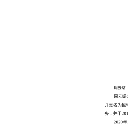
周云曙
周云曙
并更名为恒
务，并于20
202