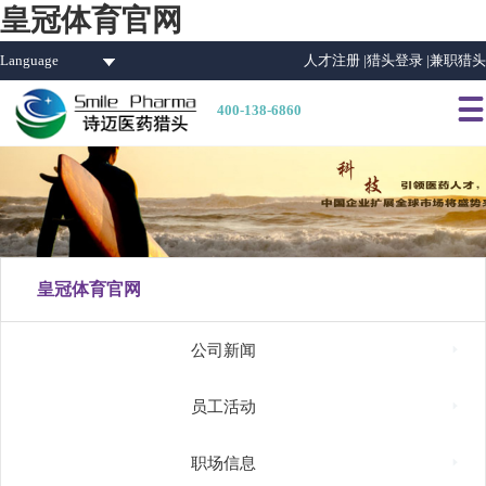
皇冠体育官网
Language
人才注册 |
猎头登录 |
兼职猎头

400-138-6860
皇冠体育官网

公司新闻

员工活动

职场信息