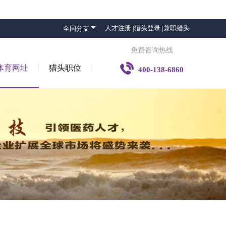

人才注册 |
猎头登录 |
兼职猎头
全国分支
免费咨询热线

体育网址
猎头职位
400-138-6860