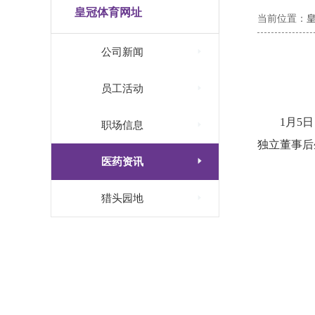
皇冠体育网址
当前位置：

公司新闻

员工活动
1月5

职场信息
独立董事后

医药资讯

猎头园地