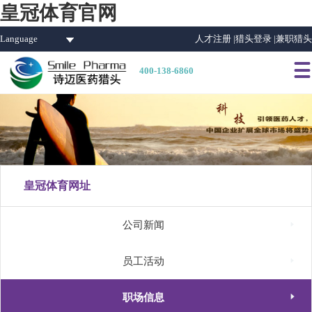
皇冠体育官网
Language
人才注册 |
猎头登录 |
兼职猎头

400-138-6860
皇冠体育网址

公司新闻

员工活动

职场信息