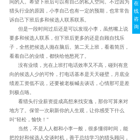
间的人。希望下班后可以有自己的私人空间。不过因为
在
猎头行业的原因，小李自己也有一定的预期，也常常告
线
咨
诉自己下班后多和候选人联系联系。
询
但是一段时间过后还是可以发现小李，虽然嘴上说
要多和候选人联系，但下班后更多的还是自顾自找乐
子，全然把候选人抛在脑后。第二天上班，看着简历，
看着自己的业绩，都快给他愁死了。
没有业绩，光在上班打电话效率又不高，碰到有意
向的候选人少的可怜，打电话基本是天天碰壁，月底业
绩差工资低不说，还要被老板喊去谈话，心情那可是差
到极点咯。
看猎头行业薪资提成高想来找安逸，那你可算来对
地方了。保管一次刷新你的人生观，让你感受下什么
叫"轻松，愉快！"
当然，不是人人都和小李一般，很多懂得时间，能
把控好和候选人交谈时机，善于总结学习的猎头顾问，