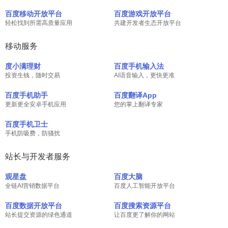
百度移动开放平台
百度游戏开放平台
轻松找到所需高质量应用
共建开发者生态开放平台
移动服务
度小满理财
百度手机输入法
投资生钱，随时交易
AI语音输入，更快更准
百度手机助手
百度翻译App
更新更全安卓手机应用
您的掌上翻译专家
百度手机卫士
手机防吸费，防骚扰
站长与开发者服务
观星盘
百度大脑
全链AI营销数据平台
百度人工智能开放平台
百度数据开放平台
百度搜索资源平台
站长提交资源的绿色通道
让百度更了解你的网站