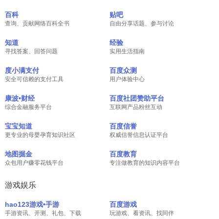
百科
贴吧
查询、贡献网络百科全书
自由分享话题、参与讨论
知道
经验
寻找答案、回答问题
实用生活指南
度小满支付
百度众测
安全可信赖的支付工具
用户体验中心
康波•财经
百度社团赞助平台
综合金融服务平台
互联网产品粉丝互动
宝宝知道
百度信誉
更专业的母婴孕育知识社区
权威信誉信息认证平台
地图掘金
百度教育
众包用户赚零花钱平台
专注做教育的知识内容平台
游戏娱乐
hao123游戏•手游
百度游戏
手游资讯、开测、礼包、下载
玩游戏、看资讯、找同伴