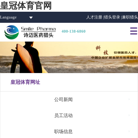
皇冠体育官网
Language
人才注册 |
猎头登录 |
兼职猎头

400-138-6860
皇冠体育网址

公司新闻

员工活动

职场信息