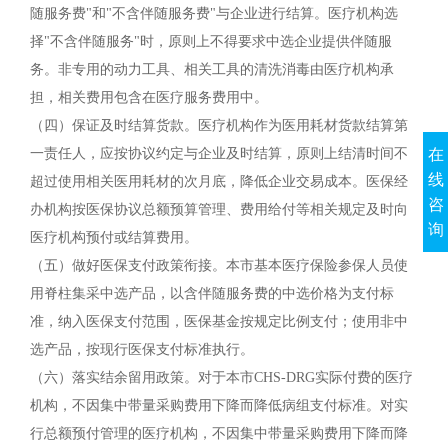
随服务费"和"不含伴随服务费"与企业进行结算。医疗机构选
择"不含伴随服务"时，原则上不得要求中选企业提供伴随服
务。非专用的动力工具、相关工具的清洗消毒由医疗机构承
担，相关费用包含在医疗服务费用中。
（四）保证及时结算货款。医疗机构作为医用耗材货款结算第
一责任人，应按协议约定与企业及时结算，原则上结清时间不
在
线
超过使用相关医用耗材的次月底，降低企业交易成本。医保经
咨
办机构按医保协议总额预算管理、费用给付等相关规定及时向
询
医疗机构预付或结算费用。
（五）做好医保支付政策衔接。本市基本医疗保险参保人员使
用脊柱集采中选产品，以含伴随服务费的中选价格为支付标
准，纳入医保支付范围，医保基金按规定比例支付；使用非中
选产品，按现行医保支付标准执行。
（六）落实结余留用政策。对于本市CHS-DRG实际付费的医疗
机构，不因集中带量采购费用下降而降低病组支付标准。对实
行总额预付管理的医疗机构，不因集中带量采购费用下降而降