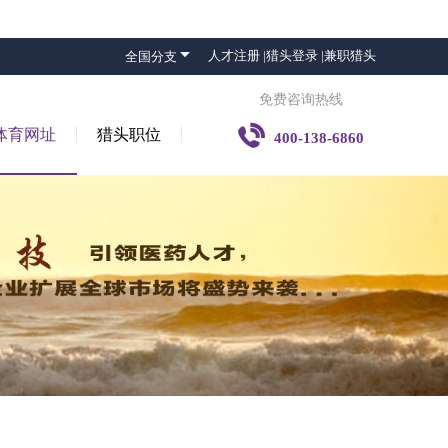

人才注册 |
猎头登录 |
兼职猎头
全国分支
免费咨询热线

体育网址
猎头职位
400-138-6860