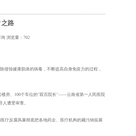
"之路
咨询
浏览量：702
清除侵蚀健康肌体的病毒，不断提高自身免疫力的过程，
0套楼房、100个车位的"双百院长"——云南省第一人民医院
领导人遭受审查。
的医疗反腐风暴彻底把各地药企、医疗机构的藏污纳垢展