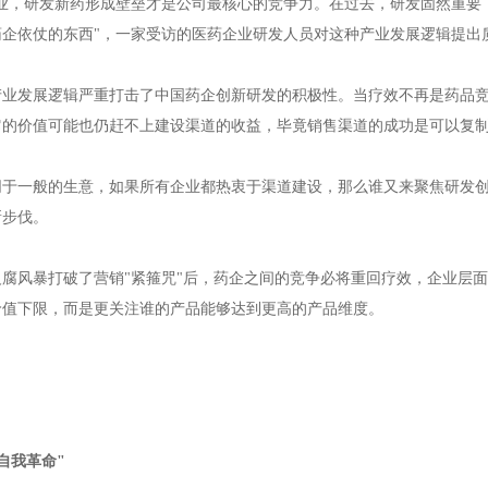
企业，研发新药形成壁垒才是公司最核心的竞争力。在过去，研发固然重要
药企依仗的东西"，一家受访的医药企业研发人员对这种产业发展逻辑提出
产业发展逻辑严重打击了中国药企创新研发的积极性。当疗效不再是药品
它的价值可能也仍赶不上建设渠道的收益，毕竟销售渠道的成功是可以复
同于一般的生意，如果所有企业都热衷于渠道建设，那么谁又来聚焦研发
新步伐。
反腐风暴打破了营销"紧箍咒"后，药企之间的竞争必将重回疗效，企业层
价值下限，而是更关注谁的产品能够达到更高的产品维度。
自我革命"