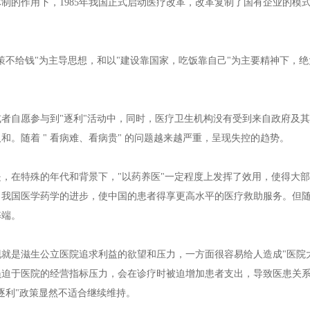
制的作用下，1985年我国正式启动医疗改革，改革复制了国有企业的模
策不给钱"为主导思想，和以"建设靠国家，吃饭靠自己"为主要精神下，绝大
或者自愿参与到"逐利"活动中，同时，医疗卫生机构没有受到来自政府及
和。随着 " 看病难、看病贵" 的问题越来越严重，呈现失控的趋势。
是，在特殊的年代和背景下，"以药养医"一定程度上发挥了效用，使得大
了我国医学药学的进步，使中国的患者得享更高水平的医疗救助服务。但随
弊端。
就是滋生公立医院追求利益的欲望和压力，一方面很容易给人造成"医院
员迫于医院的经营指标压力，会在诊疗时被迫增加患者支出，导致医患关系
逐利"政策显然不适合继续维持。