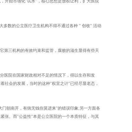
式，开始市场化"试水"，核心思想是放权让利，扩大医院
多数的公立医疗卫生机构不得不通过各种 " 创收" 活动
其它第三机构的有效约束和监管，腐败的滋生显得有些天
部分医院在国家财政相对不足的情况下，得以生存和发
着社会的发展，当时的这种"权宜之计"已经尽显老态，
大门朝南开，有病无钱你莫进来"的错误印象;另一方面各
紧张。而"公益性"本是公立医院的一个本质特征，与其