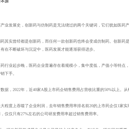
新本源
药产业发展史，创新药与仿制药是无法绕过的两个关键词，它们犹如医药
制药其实曾经都是创新药，而任何一款创新药也终会变成仿制药。创新药
只有在不断破坏与沉淀中，医药发展才能逐渐获得进步。
医药行业起步晚，医药企业普遍存在着规模小，集中度低，产值小等特点
营销下手。
数据，2022年，近40家A股上市药企销售费用占营收比重的50%以上。
很大程度上吞噬了企业利润，去年销售费用率排名前20的上市药企仅1家
，仅仅只有27%左右的公司研发费用率超过销售费用率。