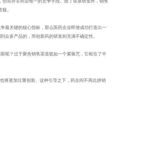
，但却并非药企唯一的竞争手段。除了依靠研发外，销售
质疑。
竞争最关键的核心指标，那么医药企业即便成功打造出一
制到众多产品的，而创新药的研发则充满不确定性。
创新呢？过于聚焦销售渠道犹如一个紧箍咒，它框住了中
面也将更加注重创新。这种引导之下，药企间不再比拼销