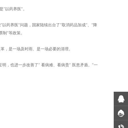
是"以药养医"。
"以药养医"问题，国家陆续出台了"取消药品加成"、"降
票制"等政策。
改革，是一场及时雨、是一场必要的清理。
，也进一步改善了" 看病难、看病贵" 医患矛盾。"一