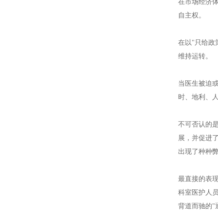
在市场经济体
自主权。
在以"只给政
维持运转。
当医生被迫
时、地利、人
不可否认的
展，并促进
出现了种种
最直接的表现
科室医护人
背道而驰的"