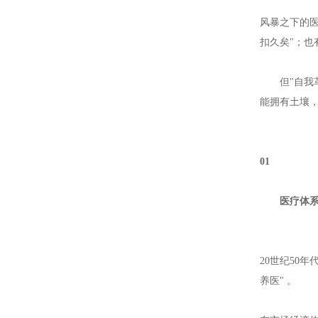
风暴之下的
扣久矣"；也
但"自
能拥有土壤
01
医疗体系
20世纪50
养医" 。