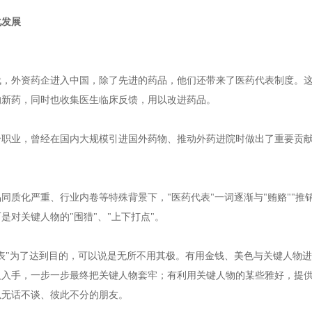
化发展
年代，外资药企进入中国，除了先进的药品，他们还带来了医药代表制度。
的新药，同时也收集医生临床反馈，用以改进药品。
个职业，曾经在国内大规模引进国外药物、推动外药进院时做出了重要贡献
同质化严重、行业内卷等特殊背景下，"医药代表"一词逐渐与"贿赂""
是对关键人物的"围猎"、"上下打点"。
代表"为了达到目的，可以说是无所不用其极。有用金钱、美色与关键人物
人入手，一步一步最终把关键人物套牢；有利用关键人物的某些雅好，提
以无话不谈、彼此不分的朋友。