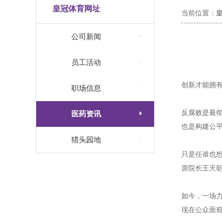
皇冠体育网址
当前位置：

公司新闻

员工活动
创新才能拥

职场信息
反腐败是最

医药资讯
也是构建公

猎头园地
只是任谁也想
原院长王天朝
如今，一场
现在公众面