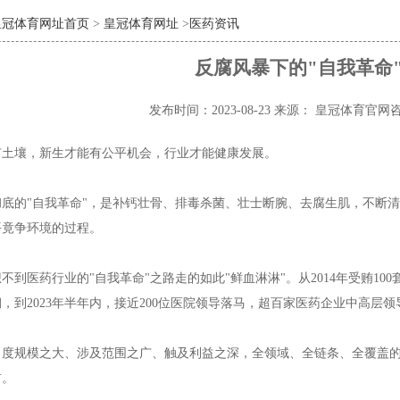
皇冠体育网址首页
>
皇冠体育网址
>
医药资讯
反腐风暴下的"自我革命
发布时间：2023-08-23
来源： 皇冠体育官网
有土壤，新生才能有公平机会，行业才能健康发展。
彻底的"自我革命"，是补钙壮骨、排毒杀菌、壮士断腕、去腐生肌，不断
平竟争环境的过程。
不到医药行业的"自我革命"之路走的如此"鲜血淋淋"。从2014年受贿10
，到2023年半年内，接近200位医院领导落马，超百家医药企业中高层
力度规模之大、涉及范围之广、触及利益之深，全领域、全链条、全覆盖
前。