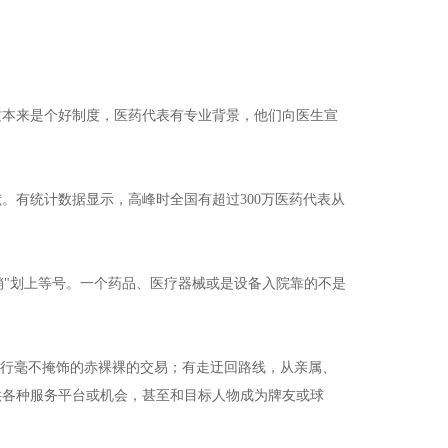
这本来是个好制度，医药代表有专业背景，他们向医生宣
。有统计数据显示，高峰时全国有超过300万医药代表从
推销"划上等号。一个药品、医疗器械或是设备入院靠的不是
进行毫不掩饰的赤裸裸的交易；有走迂回路线，从亲属、
供各种服务平台或机会，甚至和目标人物成为牌友或球