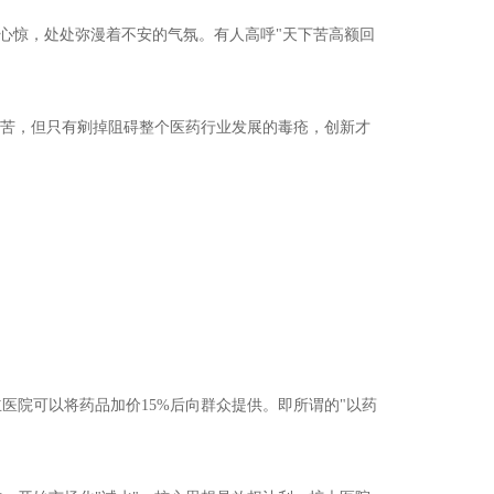
心惊，处处弥漫着不安的气氛。有人高呼"天下苦高额回
痛苦，但只有剜掉阻碍整个医药行业发展的毒疮，创新才
医院可以将药品加价15%后向群众提供。即所谓的"以药