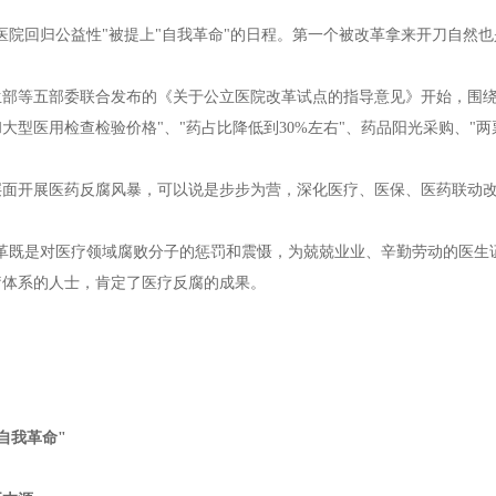
医院回归公益性"被提上"自我革命"的日程。第一个被改革拿来开刀自然也
卫生部等五部委联合发布的《关于公立医院改革试点的指导意见》开始，围绕
大型医用检查检验价格"、"药占比降低到30%左右"、药品阳光采购、"两
层面开展医药反腐风暴，可以说是步步为营，深化医疗、医保、医药联动
革既是对医疗领域腐败分子的惩罚和震慑，为兢兢业业、辛勤劳动的医生证明
疗体系的人士，肯定了医疗反腐的成果。
自我革命"