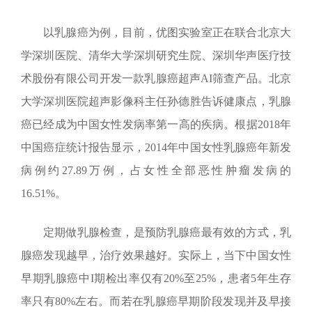
以乳腺癌为例，目前，优图实验室正在联合北京大
学深圳医院、清华大学深圳研究生院、深圳华声医疗技
术股份有限公司开发一款乳腺癌超声
AI
筛查产品。北京
大学深圳医院超声影像科主任孙德胜告诉健康点，乳腺
癌已经成为中国女性发病率第一高的疾病。根据
2018
年
中国癌症统计报告显示，
2014
年中国女性乳腺癌年新发
病例约
27.89
万例，占女性全部恶性肿瘤发病的
16.51%
。
定期做乳腺检查，是预防乳腺癌最有效的方式，乳
腺癌发现越早，治疗效果越好。实际上，当下中国女性
早期乳腺癌中
I
期检出率仅有
20%
至
25%
，患者
5
年生存
率只有
80%
左右。而若在乳腺癌早期阶段发现并及早接