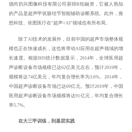
德尚韵兴图像科技有限公司获得
B
轮融资，它被人熟知
的产品是超声甲状腺结节智能辅助诊断系统。此外，推
想科技、依图医疗在"超声
+AI
"领域也有所布局。
除了
AI
技术的发展外，目前中国的超声市场整体规
模也正在快速成长，这也将带动
AI
应用在超声领域的增
长速度。根据
IHS
统计数据显示，
2014
年，全球医用超
声诊断设备市场规模已达
62
亿美元左右，预计
2019
年，
规模将达
74
亿美元，年均复合增长率为
3.6%
。
2014
年，
中国超声诊断设备市场已达
69
亿元。预计
2019
年，中国
医用超声诊断设备市场规模将达
91
亿元，年均复合增长
率
5.7%
。
在大三甲训练，到基层实践