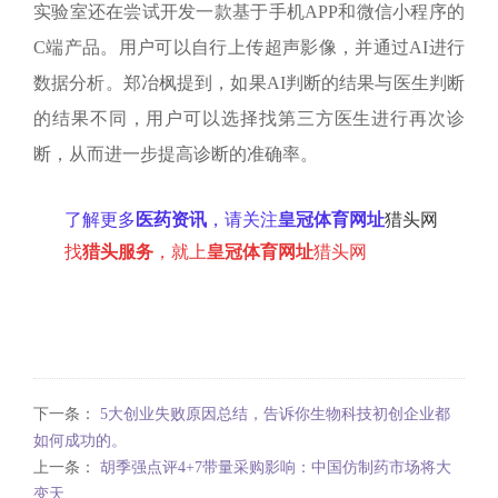
实验室还在尝试开发一款基于手机
APP
和微信小程序的
C
端产品。用户可以自行上传超声影像，并通过
AI
进行
数据分析。郑冶枫提到，如果
AI
判断的结果与医生判断
的结果不同，用户可以选择找第三方医生进行再次诊
断，从而进一步提高诊断的准确率。
了解更多
医药资讯
，请关注
皇冠体育网址
猎头网
找
猎头服务
，就上
皇冠体育网址
猎头网
下一条：
5大创业失败原因总结，告诉你生物科技初创企业都
如何成功的。
上一条：
胡季强点评4+7带量采购影响：中国仿制药市场将大
变天