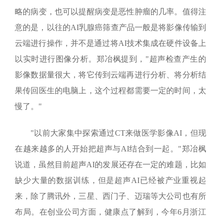
略的病变，也可以提醒病变是恶性肿瘤的几率。值得注
意的是，以往的
AI
乳腺癌筛查产品一般是将影像传输到
云端进行操作，并不是通过将
AI
技术集成在硬件设备上
以实时进行图像分析。郑冶枫提到，"超声检查产生的
影像数据量很大，将它传到云端再进行分析、将分析结
果传回医生的电脑上，这个过程都需要一定的时间，太
慢了。"
"以前大家集中探索通过
CT
来做医学影像
AI
，但现
在越来越多的人开始把超声与
AI
结合到一起。"郑冶枫
说道，虽然目前超声
AI
的发展还存在一定的难题，比如
缺少大量的数据训练，但是超声
AI
已经被产业重视起
来，除了腾讯外，三星、西门子、迈瑞等大公司也有所
布局。在创业公司方面，健康点了解到，今年
6
月浙江