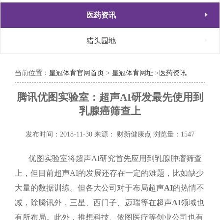

医药资讯

猎头园地
当前位置：
皇冠体育官网首页
>
皇冠体育网址
>
医药资讯
腾讯优图实验室：超声AI研发最先使用到
乳腺癌筛查上
发布时间：2018-11-30
来源： 财新健康点
浏览量：1547
优图实验室将超声
AI
研究首先应用到乳腺肿瘤筛查
上，但目前超声
AI
的发展还存在一定的难题，比如缺少
大量的数据训练。但各大公司对于布局超声
AI
的热情不
减，除腾讯外，三星、西门子、迈瑞等在超声
AI
领域也
有所布局。此外，推想科技、依图医疗等创业公司也有