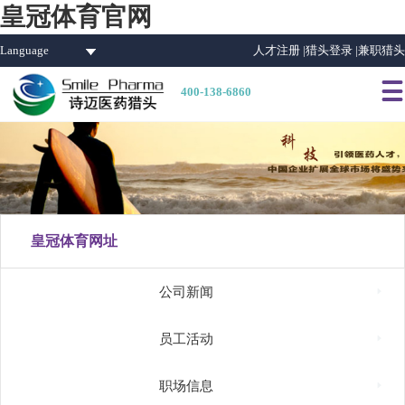
皇冠体育官网
Language
人才注册 |
猎头登录 |
兼职猎头

400-138-6860
皇冠体育网址

公司新闻

员工活动

职场信息